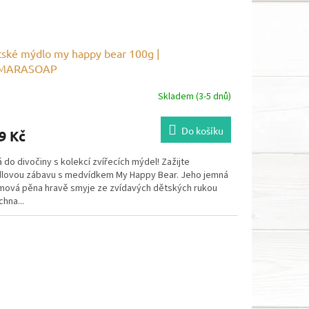
ské mýdlo my happy bear 100g |
MARASOAP
Skladem (3-5 dnů)
Do košíku
9 Kč
 do divočiny s kolekcí zvířecích mýdel! Zažijte
lovou zábavu s medvídkem My Happy Bear. Jeho jemná
mová pěna hravě smyje ze zvídavých dětských rukou
hna...