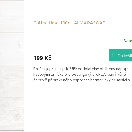
Coffee time 100g | ALMARASOAP
Skl
Do koší
199 Kč
Proč si jej zamilujete? ♥ Neodolatelný oblíbený nápoj s
kávovými zrníčky pro peelingový efekt.Výrazná vůně
čerstvě připraveného espressa harmonicky se mísící s..