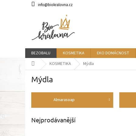
Přejít
info@biokralovna.cz
na
obsah
BEZOBALU
KOSMETIKA
EKO DOMÁCNOST
Domů
KOSMETIKA
Mýdla
Mýdla
Almarasoap
Nejprodávanější