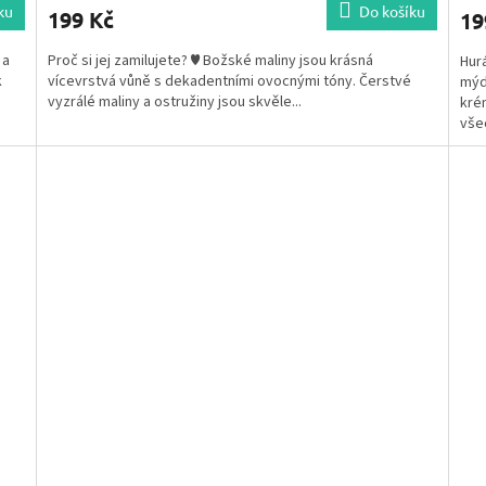
ku
Do košíku
199 Kč
19
 a
Proč si jej zamilujete? ♥ Božské maliny jsou krásná
Hurá
k
vícevrstvá vůně s dekadentními ovocnými tóny. Čerstvé
mýd
vyzrálé maliny a ostružiny jsou skvěle...
kré
všec