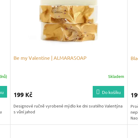
Be my Valentine | ALMARASOAP
Bla
dnů)
Skladem
ku
Do košíku
199 Kč
19
Designové ručně vyrobené mýdlo ke dni svatého Valentýna
Proč
u
s vůní jahod
nepř
Naop