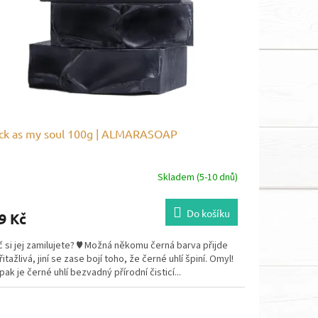
ck as my soul 100g | ALMARASOAP
Skladem (5-10 dnů)
Do košíku
9 Kč
 si jej zamilujete? ♥ Možná někomu černá barva přijde
itažlivá, jiní se zase bojí toho, že černé uhlí špiní. Omyl!
ak je černé uhlí bezvadný přírodní čisticí...