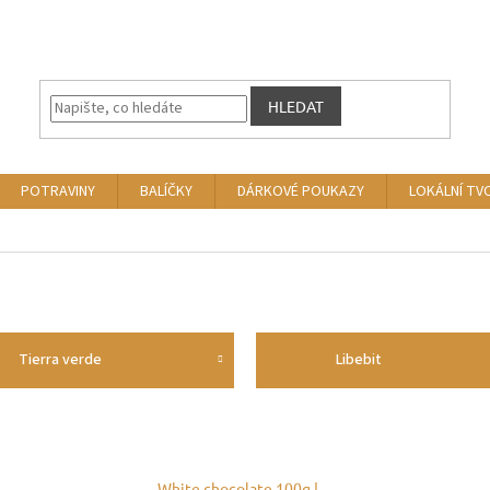
HLEDAT
POTRAVINY
BALÍČKY
DÁRKOVÉ POUKAZY
LOKÁLNÍ TV
Tierra verde
Libebit
White chocolate 100g |