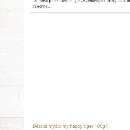
krémová pěna hravě smyje ze zvídavých dětských ruko
všechna...
Dětské mýdlo my happy tiger 100g |