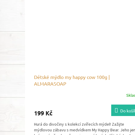
Dětské mýdlo my happy cow 100g |
ALMARASOAP
Skl
Do koší
199 Kč
Hurá do divočiny s kolekcí zvířecích mýdel! Zažijte
mýdlovou zábavu s medvídkem My Happy Bear. Jeho je