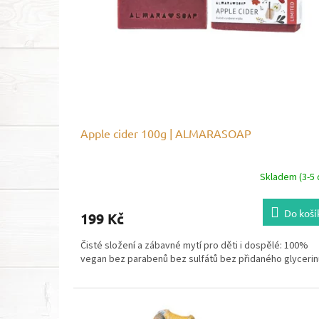
u
k
t
ů
Apple cider 100g | ALMARASOAP
Skladem (3-5 
Do koší
199 Kč
Čisté složení a zábavné mytí pro děti i dospělé: 100%
vegan bez parabenů bez sulfátů bez přidaného glycerin