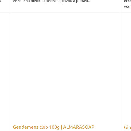
u
vezme na divokou pěnivou plavbu a pobaví...
kré
všec
Gentlemens club 100g | ALMARASOAP
Gi