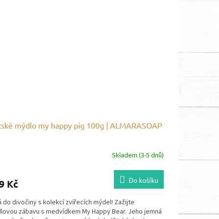
tské mýdlo my happy pig 100g | ALMARASOAP
Skladem (3-5 dnů)
Do košíku
9 Kč
 do divočiny s kolekcí zvířecích mýdel! Zažijte
lovou zábavu s medvídkem My Happy Bear. Jeho jemná