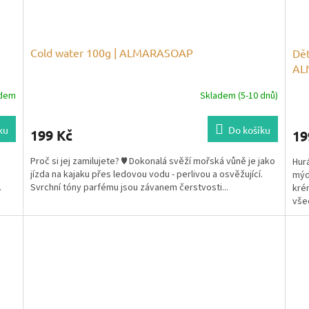
Cold water 100g | ALMARASOAP
Dět
AL
adem
Skladem (5-10 dnů)
ku
Do košíku
199 Kč
19
Proč si jej zamilujete? ♥ Dokonalá svěží mořská vůně je jako
Hurá
jízda na kajaku přes ledovou vodu - perlivou a osvěžující.
mýd
.
Svrchní tóny parfému jsou závanem čerstvosti...
kré
všec