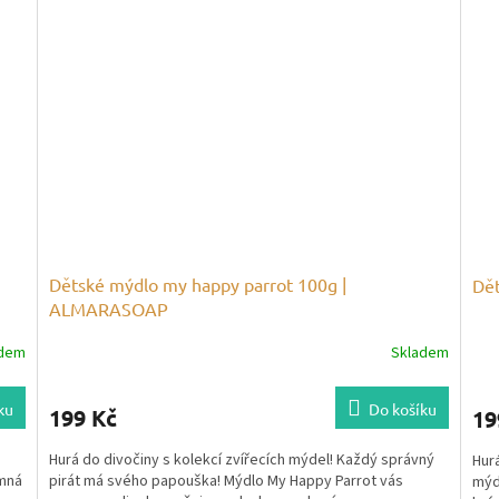
Dětské mýdlo my happy parrot 100g |
Dě
ALMARASOAP
adem
Skladem
ku
Do košíku
199 Kč
19
Hurá do divočiny s kolekcí zvířecích mýdel! Každý správný
Hurá
mná
pirát má svého papouška! Mýdlo My Happy Parrot vás
mýd