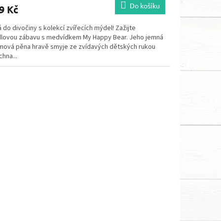
Do košíku
9 Kč
 do divočiny s kolekcí zvířecích mýdel! Zažijte
lovou zábavu s medvídkem My Happy Bear. Jeho jemná
mová pěna hravě smyje ze zvídavých dětských rukou
hna...