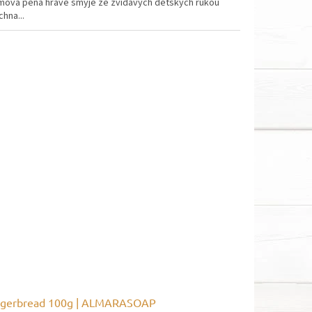
mová pěna hravě smyje ze zvídavých dětských rukou
hna...
ngerbread 100g | ALMARASOAP