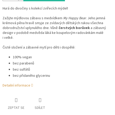
Hurá do divočiny s kolekcí zvířecích mýdel!
Zažijte mýdlovou zábavu s medvídkem
My Happy Bear
. Jeho jemná
krémová pěna hravě smyje ze zvídavých dětských rukou všechna
dobrodružství uplynulého dne. Vůně
čerstvých borůvek
a zábavný
design v podobě medvěda láká ke koupelovým radovánkám malé
i velké.
Čisté složení a zábavné mytí pro děti i dospělé:
100% vegan
bez parabenů
bez sulfátů
bez přidaného glycerinu
Detailní informace
ZEPTAT SE
SDÍLET