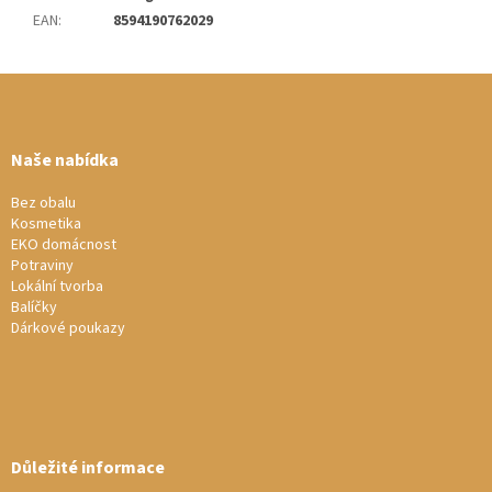
EAN
:
8594190762029
Z
á
p
a
Naše nabídka
t
í
Bez obalu
Kosmetika
EKO domácnost
Potraviny
Lokální tvorba
Balíčky
Dárkové poukazy
Důležité informace