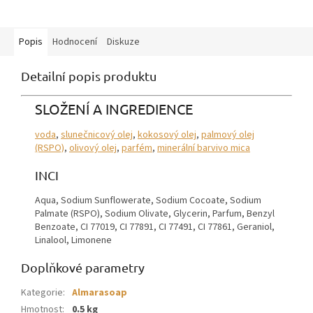
Popis
Hodnocení
Diskuze
Detailní popis produktu
SLOŽENÍ A INGREDIENCE
voda
,
slunečnicový olej
,
kokosový olej
,
palmový olej
(RSPO)
,
olivový olej
,
parfém
,
minerální barvivo mica
INCI
Aqua, Sodium Sunflowerate, Sodium Cocoate, Sodium
Palmate (RSPO), Sodium Olivate, Glycerin, Parfum, Benzyl
Benzoate, CI 77019, CI 77891, CI 77491, CI 77861, Geraniol,
Linalool, Limonene
Doplňkové parametry
Kategorie
:
Almarasoap
Hmotnost
:
0.5 kg