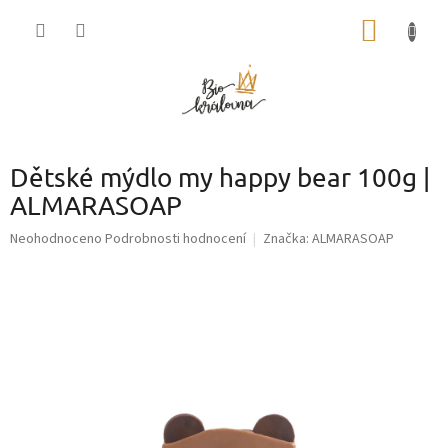
Přejít
NÁKUP
na
obsah
KOŠÍK
Dětské mýdlo my happy bear 100g |
ALMARASOAP
Průměrné
Neohodnoceno
Podrobnosti hodnocení
Značka:
ALMARASOAP
hodnocení
produktu
je
0,0
z
5
hvězdiček.