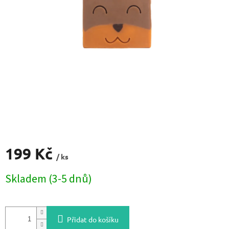
199 Kč
/ ks
Měrná
Skladem (3-5 dnů)
cena:
Přidat do košíku