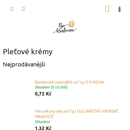
Přejít
NÁKUP
na
obsah
KOŠÍK
Pleťové krémy
Nejprodávanější
Bambucké másloBIO od 1g | FICHEMA
Skladem (5-10 dnů)
0,72 Kč
Meruňkový olej od 1g | OLEJÁŘSTVÍ UHERSKÉ
HRADIŠTĚ
Skladem
1,32 Kč