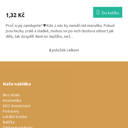
Do košíku
1,32 Kč
Proč si jej zamilujete? ♥ Kdo z nás by neměl rád meruňky. Pokud
jsou hezky zralé a sladké, mohou se po nich doslova utlouct jak
děti, tak dospělí. Není nic lepšího, než...
2
položek celkem
O
v
Z
l
á
á
d
p
a
a
Naše nabídka
c
t
í
í
Bez obalu
p
Kosmetika
r
EKO domácnost
v
Potraviny
k
Lokální tvorba
y
Balíčky
v
Dárkové poukazy