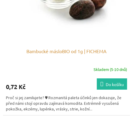
ů
Bambucké másloBIO od 1g | FICHEMA
Skladem (5-10 dnů)
Do košíku
0,72 Kč
Proč si jej zamilujete? ♥ Rozmanitá paleta účinků jen dokazuje, že
před námi stojí opravdu zajímavá komodita. Extrémně vysušená
pokožka, ekzémy, lupénka, vrásky, strie, kožní...