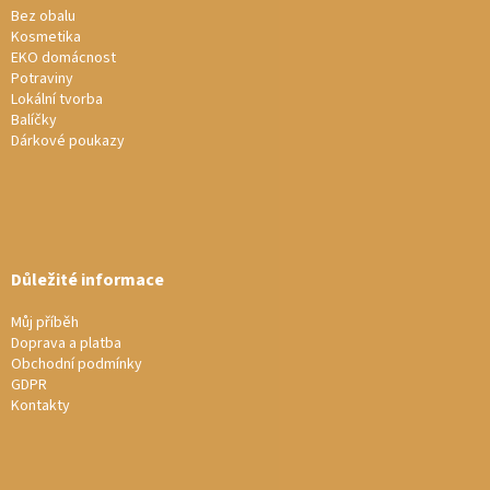
í
Bez obalu
p
Kosmetika
r
EKO domácnost
v
Potraviny
k
Lokální tvorba
y
Balíčky
v
Dárkové poukazy
ý
p
i
s
u
Důležité informace
Můj příběh
Doprava a platba
Obchodní podmínky
GDPR
Kontakty