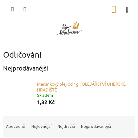
Přejít
NÁKUP
na
obsah
KOŠÍK
Odličování
Nejprodávanější
Meruňkový olej od 1g | OLEJÁŘSTVÍ UHERSKÉ
HRADIŠTĚ
Skladem
1,32 Kč
Ř
a
Abecedně
Nejlevnější
Nejdražší
Nejprodávanější
z