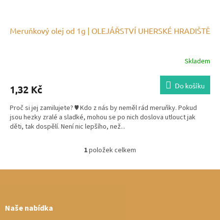
Meruňkový olej od 1g | OLEJÁŘSTVÍ UHERSKÉ HRADIŠTĚ
Skladem
Do košíku
1,32 Kč
Proč si jej zamilujete? ♥ Kdo z nás by neměl rád meruňky. Pokud
jsou hezky zralé a sladké, mohou se po nich doslova utlouct jak
děti, tak dospělí. Není nic lepšího, než...
1
položek celkem
O
v
Z
l
á
á
d
p
a
a
Naše nabídka
c
t
í