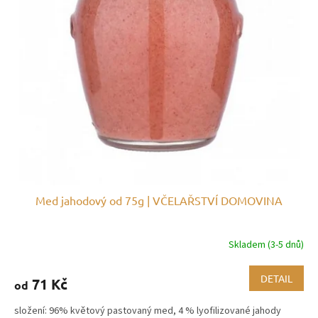
o
d
u
k
t
ů
Med jahodový od 75g | VČELAŘSTVÍ DOMOVINA
Skladem (3-5 dnů)
DETAIL
71 Kč
od
složení: 96% květový pastovaný med, 4 % lyofilizované jahody