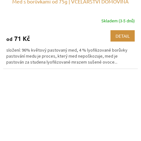
Med s borůvkami od 75g | VČELAŘSTVÍ DOMOVINA
Skladem (3-5 dnů)
DETAIL
71 Kč
od
složení: 96% květový pastovaný med, 4 % lyofilizované borůvky
pastování medu je proces, který med nepoškozuje, med je
pastován za studena lyofilizované mrazem sušené ovoce...