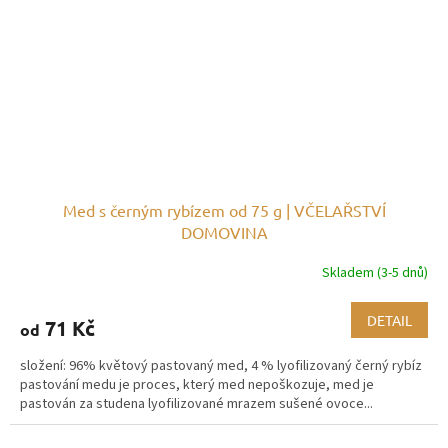
Med s černým rybízem od 75 g | VČELAŘSTVÍ
DOMOVINA
Skladem (3-5 dnů)
DETAIL
71 Kč
od
složení: 96% květový pastovaný med, 4 % lyofilizovaný černý rybíz
pastování medu je proces, který med nepoškozuje, med je
pastován za studena lyofilizované mrazem sušené ovoce...