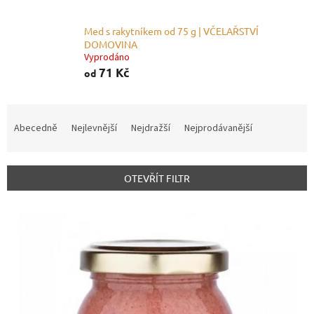
Med s rakytníkem od 75 g | VČELAŘSTVÍ
DOMOVINA
Vyprodáno
71 Kč
od
Ř
a
Abecedně
Nejlevnější
Nejdražší
Nejprodávanější
z
e
n
OTEVŘÍT FILTR
í
p
V
r
ý
o
p
d
i
u
s
k
p
t
r
ů