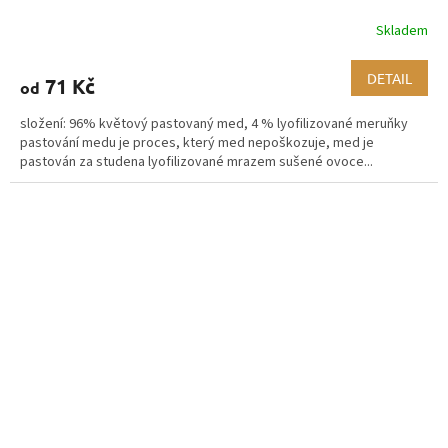
Skladem
DETAIL
71 Kč
od
složení: 96% květový pastovaný med, 4 % lyofilizované meruňky
pastování medu je proces, který med nepoškozuje, med je
pastován za studena lyofilizované mrazem sušené ovoce...