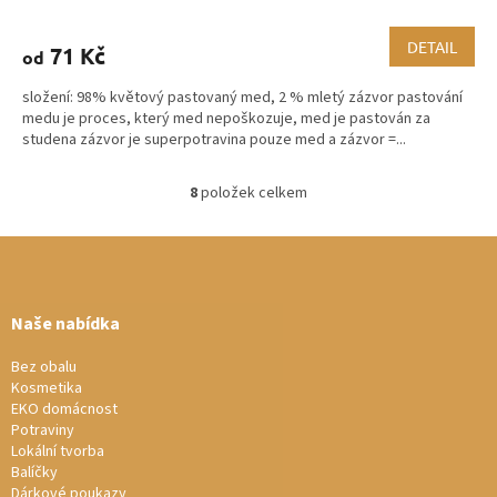
DETAIL
71 Kč
od
složení: 98% květový pastovaný med, 2 % mletý zázvor pastování
medu je proces, který med nepoškozuje, med je pastován za
studena zázvor je superpotravina pouze med a zázvor =...
8
položek celkem
O
v
Z
l
á
á
d
p
a
a
Naše nabídka
c
t
í
í
Bez obalu
p
Kosmetika
r
EKO domácnost
v
Potraviny
k
Lokální tvorba
y
Balíčky
v
Dárkové poukazy