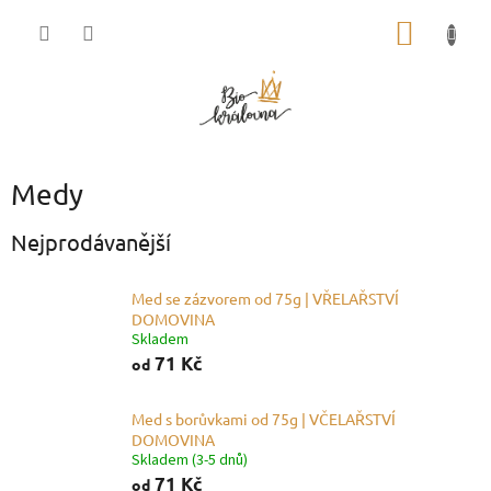
Přejít
NÁKUP
na
obsah
KOŠÍK
Medy
Nejprodávanější
Med se zázvorem od 75g | VŘELAŘSTVÍ
DOMOVINA
Skladem
71 Kč
od
Med s borůvkami od 75g | VČELAŘSTVÍ
DOMOVINA
Skladem (3-5 dnů)
71 Kč
od