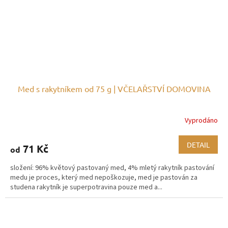
Med s rakytníkem od 75 g | VČELAŘSTVÍ DOMOVINA
Vyprodáno
DETAIL
71 Kč
od
složení: 96% květový pastovaný med, 4% mletý rakytník pastování
medu je proces, který med nepoškozuje, med je pastován za
studena rakytník je superpotravina pouze med a...