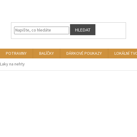
HLEDAT
POTRAVINY
BALÍČKY
DÁRKOVÉ POUKAZY
LOKÁLNÍ TV
Laky na nehty