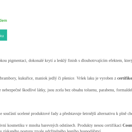
adem
ku
O
v
kou pigmentaci, dokonalé krytí a lesklý finish s dlouhotrvajícím efektem, kt
l
á
d
, brambory, kukuřice, maniok jedlý či pšenice. Vršek laku je vyroben z
certifi
a
c
í
ce nebezpečné škodlivé látky, jsou zcela bez obsahu toluenu, parabenu, formald
p
r
v
k
je součástí ucelené produktové řady a představuje šetrnější alternativu k plně 
y
v
ivní kosmetiku v mnoha barevných odstínech. Produkty nesou certifikaci
Cosm
ý
lu získaného postupy trvale udržitelného lesního hospodářství.