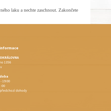
ého laku a nechte zaschnout. Zakončete
 informace
IOKRÁLOVNA
o 1356
ov
 doba
 - 19:00
 :00
e předchozí dohody