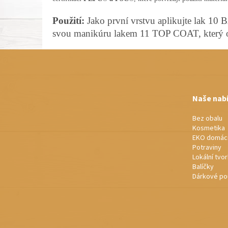
Použití:
Jako první vrstvu aplikujte lak 1
svou manikúru lakem 11 TOP COAT, který o
Z
á
p
a
t
Naše nab
í
Bez obalu
Kosmetika
EKO domác
Potraviny
Lokální tvo
Balíčky
Dárkové po