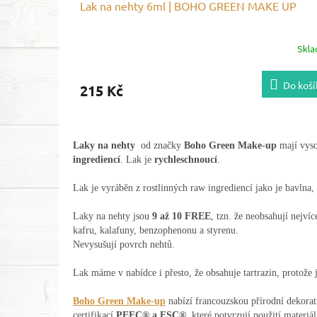
Lak na nehty 6ml | BOHO GREEN MAKE UP
Skl
Do koší
215 Kč
Laky na nehty
od značky
Boho Green Make-up
mají vyso
ingrediencí
. Lak je
rychleschnoucí
.
Lak je vyráběn z rostlinných raw ingrediencí jako je bavlna
Laky na nehty jsou
9 až 10 FREE
, tzn. že neobsahují nejví
kafru, kalafuny, benzophenonu a styrenu.
Nevysušují povrch nehtů.
Lak máme v nabídce i přesto, že obsahuje tartrazin, protože 
Boho Green Make-up
nabízí francouzskou přírodní dekorat
certifikací
PEFC® a FSC®
, které potvrzují použití materiá