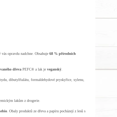
erý vás opravdu nadchne. Obsahuje
68
% přírodních
kovaného dřeva
PEFC® a lak je
veganský
.
ehydu, dibutylftalátu, formaldehydové pryskyřice, xylenu,
chemickým lakům z drogerie.
ebio
. Obaly produktů ze dřeva a papíru pocházejí z lesů s