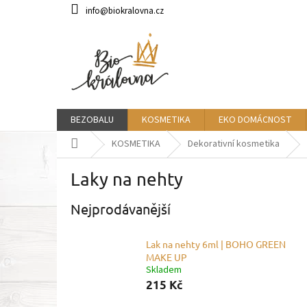
Přejít
info@biokralovna.cz
na
obsah
BEZOBALU
KOSMETIKA
EKO DOMÁCNOST
Domů
KOSMETIKA
Dekorativní kosmetika
Laky na nehty
Nejprodávanější
Lak na nehty 6ml | BOHO GREEN
MAKE UP
Skladem
215 Kč