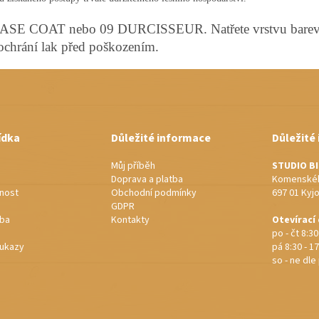
p
i
0 BASE COAT nebo 09 DURCISSEUR. Natřete vrstvu barevn
s
chrání lak před poškozením.
u
ídka
Důležité informace
Důležité
Můj příběh
STUDIO B
Doprava a platba
Komenskéh
nost
Obchodní podmínky
697 01 Kyj
GDPR
rba
Kontakty
Otevírací
po - čt 8:30
ukazy
pá 8:30 - 17
so - ne dl