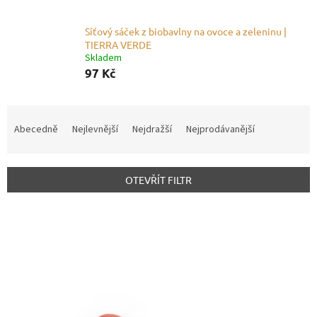
Síťový sáček z biobavlny na ovoce a zeleninu |
TIERRA VERDE
Skladem
97 Kč
Ř
a
Abecedně
Nejlevnější
Nejdražší
Nejprodávanější
z
e
n
OTEVŘÍT FILTR
í
p
V
r
ý
o
p
d
i
u
s
k
p
t
r
ů