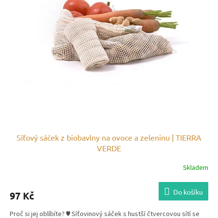
o
d
u
k
t
ů
Síťový sáček z biobavlny na ovoce a zeleninu | TIERRA
VERDE
Skladem
Do košíku
97 Kč
Proč si jej oblíbíte? ♥ Síťovinový sáček s hustší čtvercovou sítí se