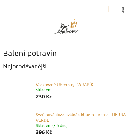
Přejít
NÁKUP
na
obsah
KOŠÍK
Balení potravin
Nejprodávanější
Voskované Ubrousky | WRAPÍK
Skladem
230 Kč
Svačinová dóza oválná s klipem – nerez | TIERRA
VERDE
Skladem (3-5 dnů)
396 Kč