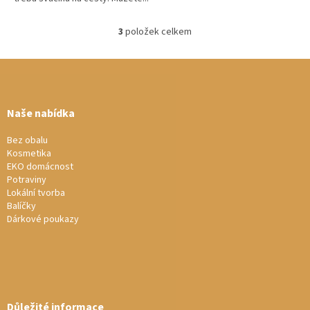
3
položek celkem
O
v
Z
l
á
á
d
p
a
a
Naše nabídka
c
t
í
í
Bez obalu
p
Kosmetika
r
EKO domácnost
v
Potraviny
k
Lokální tvorba
y
Balíčky
v
Dárkové poukazy
ý
p
i
s
u
Důležité informace