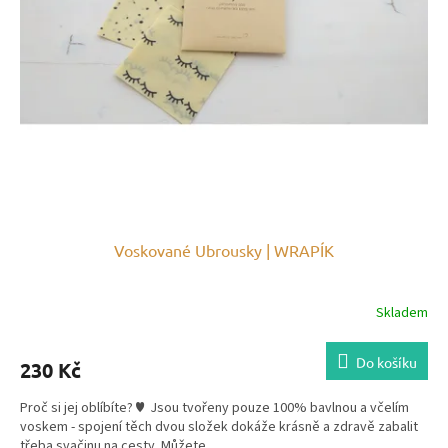
Voskované Ubrousky | WRAPÍK
Skladem
Do košíku
230 Kč
Proč si jej oblíbíte? ♥ Jsou tvořeny pouze 100% bavlnou a včelím
voskem - spojení těch dvou složek dokáže krásně a zdravě zabalit
třeba svačinu na cesty. Můžete...