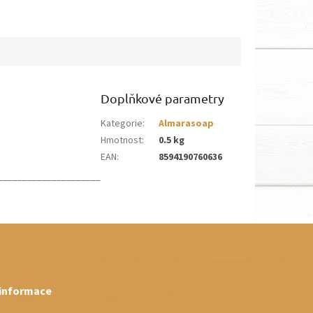
Doplňkové parametry
Kategorie
:
Almarasoap
Hmotnost
:
0.5 kg
EAN
:
8594190760636
_____________________
 informace