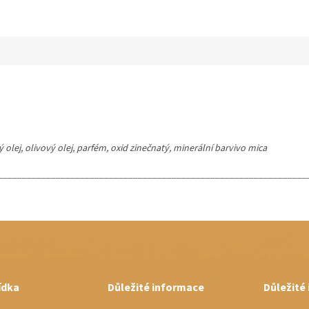
olej, olivový olej, parfém, oxid zinečnatý, minerální barvivo mica
________________________________________________________________
ídka
Důležité informace
Důležité