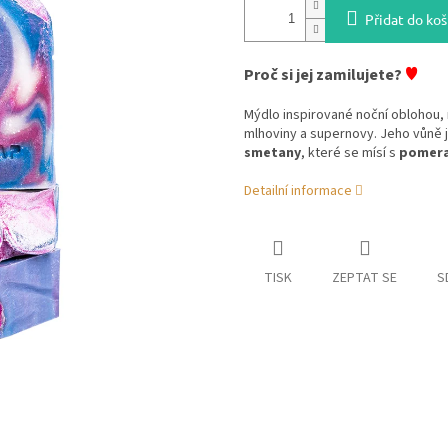
Přidat do koš
♥
Proč si jej zamilujete?
Mýdlo inspirované noční oblohou,
mlhoviny a supernovy. Jeho vůně j
smetany
, které se mísí s
pomera
Detailní informace
TISK
ZEPTAT SE
S