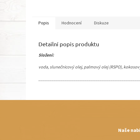
Popis
Hodnocení
Diskuze
Detailní popis produktu
Složení:
voda, slunečnicový olej, palmový olej (RSPO), kokosový 
______________________________________________
Z
á
p
a
t
Naše nab
í