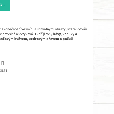
íku
 nekonečností vesmíru a úchvatnými obrazy, které vytváří
e smyslná a vyzývavá. Tvoří ji tóny
kávy, vanilky a
nčovým květem, cedrovým dřevem a pačuli
.
DÍLET