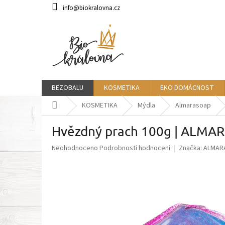
Přejít
info@biokralovna.cz
na
obsah
BEZOBALU
KOSMETIKA
EKO DOMÁCNOST
Domů
KOSMETIKA
Mýdla
Almarasoap
Hvězdný prach 100g | ALM
Průměrné
Neohodnoceno
Podrobnosti hodnocení
Značka:
ALMAR
hodnocení
produktu
je
0,0
z
5
hvězdiček.