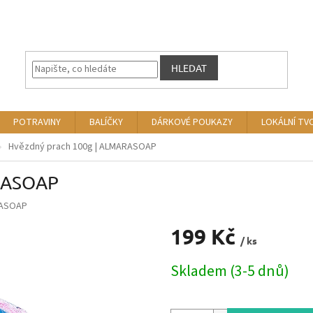
HLEDAT
POTRAVINY
BALÍČKY
DÁRKOVÉ POUKAZY
LOKÁLNÍ TV
Hvězdný prach 100g | ALMARASOAP
ARASOAP
ASOAP
199 Kč
/ ks
Měrná
Skladem (3-5 dnů)
cena: