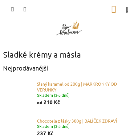
Přejít
NÁKUP
na
obsah
KOŠÍK
Sladké krémy a másla
Nejprodávanější
Slaný karamel od 200g | MARKRONKY OD
VERUNKY
Skladem (3-5 dnů)
210 Kč
od
Chocotela z lásky 300g | BALÍČEK ZDRAVÍ
Skladem (3-5 dnů)
237 Kč