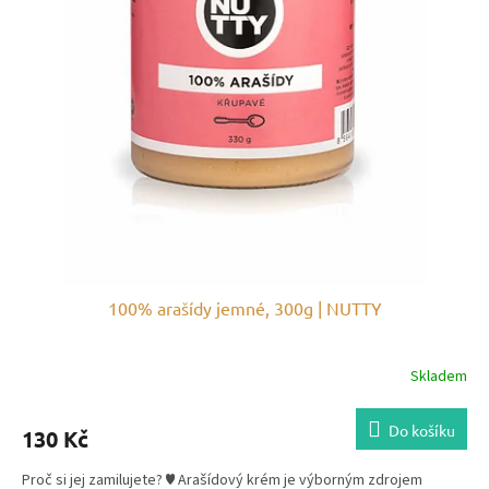
o
d
u
k
t
ů
100% arašídy jemné, 300g | NUTTY
Skladem
Do košíku
130 Kč
Proč si jej zamilujete? ♥ Arašídový krém je výborným zdrojem