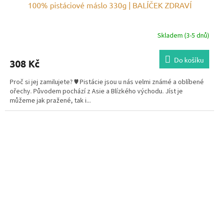
100% pistáciové máslo 330g | BALÍČEK ZDRAVÍ
Skladem (3-5 dnů)
Průměrné
hodnocení
produktu
Do košíku
308 Kč
je
5,0
Proč si jej zamilujete? ♥ Pistácie jsou u nás velmi známé a oblíbené
z
ořechy. Původem pochází z Asie a Blízkého východu. Jíst je
5
můžeme jak pražené, tak i...
hvězdiček.