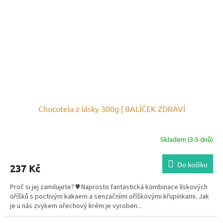
Chocotela z lásky 300g | BALÍČEK ZDRAVÍ
Skladem (3-5 dnů)
Do košíku
237 Kč
Proč si jej zamilujete? ♥ Naprosto fantastická kombinace lískových
oříšků s poctivým kakaem a senzačními oříškovými křupinkami. Jak
je u nás zvykem ořechový krém je vyroben...