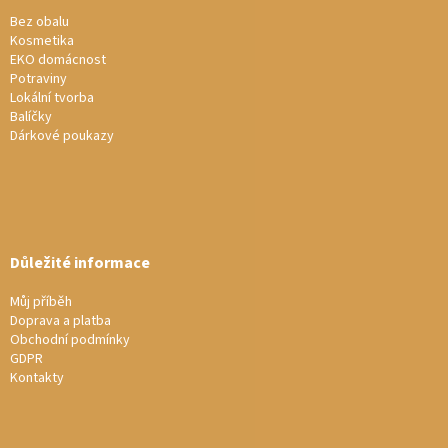
t
í
í
Bez obalu
p
Kosmetika
r
EKO domácnost
v
Potraviny
k
Lokální tvorba
y
Balíčky
v
Dárkové poukazy
ý
p
i
s
u
Důležité informace
Můj příběh
Doprava a platba
Obchodní podmínky
GDPR
Kontakty