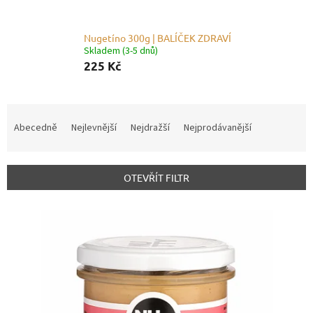
Nugetíno 300g | BALÍČEK ZDRAVÍ
Skladem (3-5 dnů)
225 Kč
Ř
a
Abecedně
Nejlevnější
Nejdražší
Nejprodávanější
z
e
n
OTEVŘÍT FILTR
í
p
V
r
ý
o
p
d
i
u
s
k
p
t
r
ů