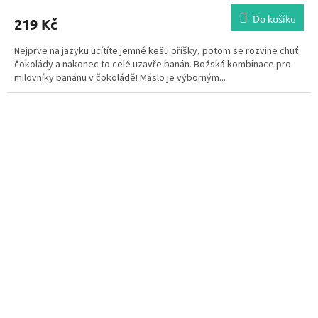
Do košíku
219 Kč
Nejprve na jazyku ucítíte jemné kešu oříšky, potom se rozvine chuť
čokolády a nakonec to celé uzavře banán. Božská kombinace pro
milovníky banánu v čokoládě! Máslo je výborným...