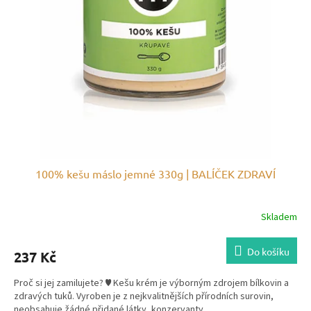
100% kešu máslo jemné 330g | BALÍČEK ZDRAVÍ
Skladem
Do košíku
237 Kč
Proč si jej zamilujete? ♥ Kešu krém je výborným zdrojem bílkovin a
zdravých tuků. Vyroben je z nejkvalitnějších přírodních surovin,
neobsahuje žádné přidané látky, konzervanty...