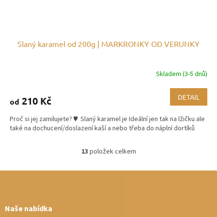
Slaný karamel od 200g | MARKRONKY OD VERUNKY
Skladem (3-5 dnů)
Průměrné
hodnocení
produktu
DETAIL
210 Kč
od
je
3,0
Proč si jej zamilujete? ♥ Slaný karamel je Ideální jen tak na lžičku ale
z
také na dochucení/doslazení kaší a nebo třeba do náplní dortíků
5
hvězdiček.
13
položek celkem
O
v
Z
l
á
á
d
p
a
a
Naše nabídka
c