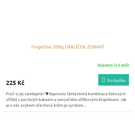
Nugetíno 300g | BALÍČEK ZDRAVÍ
Skladem (3-5 dnů)
Do košíku
225 Kč
Proč si jej zamilujete? ♥ Naprosto fantastická kombinace lískových
oříšků s poctivým kakaem a senzačními oříškovými křupinkami. Jak
je u nás zvykem ořechový krém je vyroben...