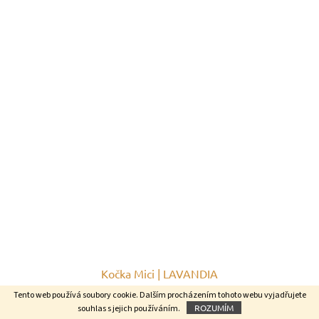
Kočka Mici | LAVANDIA
Tento web používá soubory cookie. Dalším procházením tohoto webu vyjadřujete
ROZUMÍM
souhlas s jejich používáním.
Skladem (3-5 dnů)