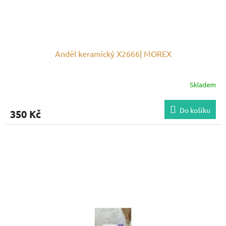
t
ů
Anděl keramický X2666| MOREX
Skladem
Do košíku
350 Kč