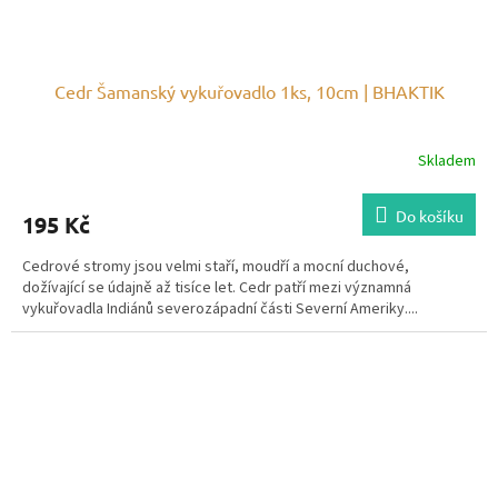
Cedr Šamanský vykuřovadlo 1ks, 10cm | BHAKTIK
Skladem
Do košíku
195 Kč
Cedrové stromy jsou velmi staří, moudří a mocní duchové,
dožívající se údajně až tisíce let. Cedr patří mezi významná
vykuřovadla Indiánů severozápadní části Severní Ameriky....