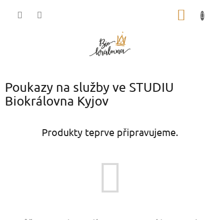
Přejít
NÁKUP
na
obsah
KOŠÍK
Poukazy na služby ve STUDIU
Biokrálovna Kyjov
Produkty teprve připravujeme.