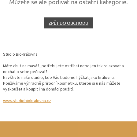
Můžete se ale podívat na ostatní kategorie.
ZPĚT DO OBCHODU
Studio BioKrálovna
Máte chuť na masáž, potřebujete ostříhat nebo jen tak relaxovat a
nechat o sebe pečovat?
Navštivte naše studio, kde Vás budeme hýčkat jako královnu.
Používáme výhradně přírodní kosmetiku, kterou si u nás můžete
vyzkoušet a koupit i na domácí použití..
www.studiobiokralovna.cz
Z
á