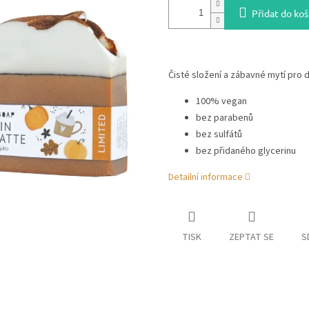
Přidat do koš
Čisté složení a zábavné mytí pro d
100% vegan
bez parabenů
bez sulfátů
bez přidaného glycerinu
Detailní informace
TISK
ZEPTAT SE
S