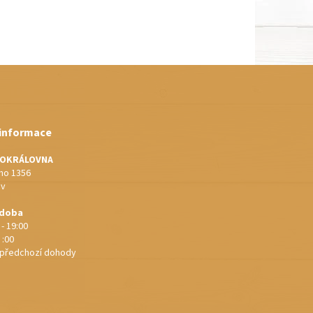
 informace
IOKRÁLOVNA
o 1356
ov
 doba
 - 19:00
 :00
e předchozí dohody