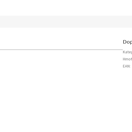
Dop
Kate
Hmot
EAN
: