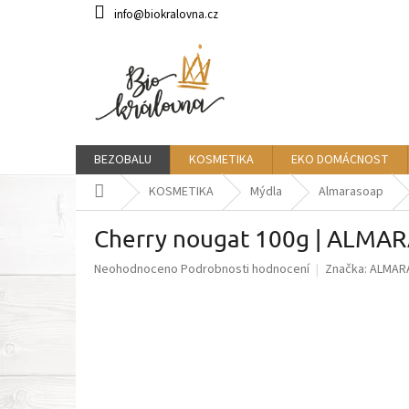
Přejít
info@biokralovna.cz
na
obsah
BEZOBALU
KOSMETIKA
EKO DOMÁCNOST
Domů
KOSMETIKA
Mýdla
Almarasoap
Cherry nougat 100g | ALMA
Průměrné
Neohodnoceno
Podrobnosti hodnocení
Značka:
ALMAR
hodnocení
produktu
je
0,0
z
5
hvězdiček.