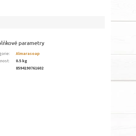
lňkové parametry
gorie
:
Almarasoap
nost
:
0.5 kg
8594190761602