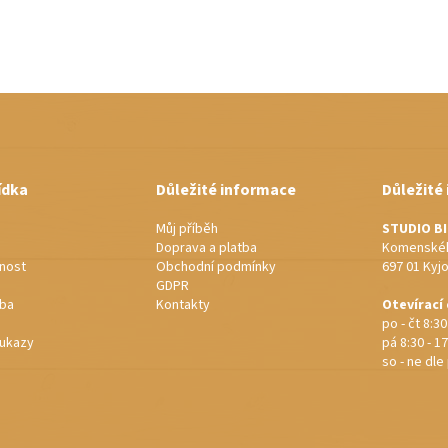
ídka
Důležité informace
Důležité
Můj příběh
STUDIO B
Doprava a platba
Komenskéh
nost
Obchodní podmínky
697 01 Kyj
GDPR
rba
Kontakty
Otevírací
po - čt 8:30
ukazy
pá 8:30 - 17
so - ne dl