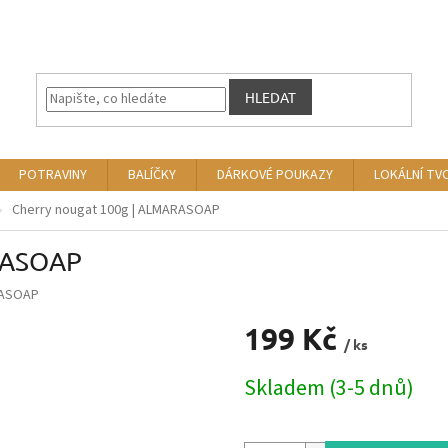
HLEDAT
POTRAVINY
BALÍČKY
DÁRKOVÉ POUKAZY
LOKÁLNÍ TV
Cherry nougat 100g | ALMARASOAP
RASOAP
ASOAP
199 Kč
/ ks
Měrná
Skladem (3-5 dnů)
cena: