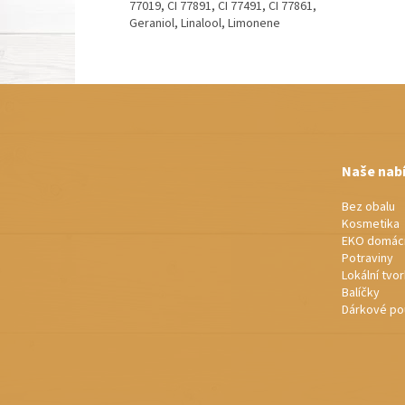
77019, CI 77891, CI 77491, CI 77861,
Geraniol, Linalool, Limonene
Z
á
p
a
t
Naše nab
í
Bez obalu
Kosmetika
EKO domác
Potraviny
Lokální tvo
Balíčky
Dárkové po