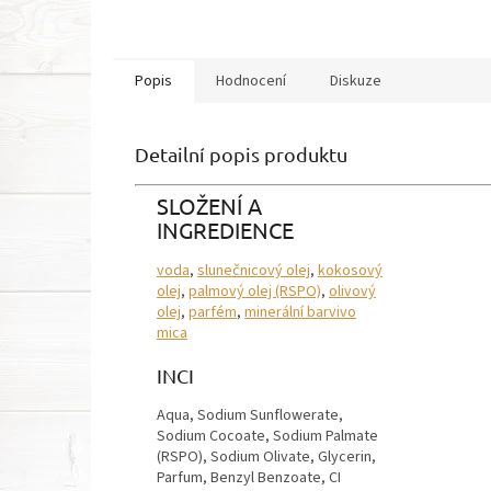
Popis
Hodnocení
Diskuze
Detailní popis produktu
SLOŽENÍ A
INGREDIENCE
voda
,
slunečnicový olej
,
kokosový
olej
,
palmový olej (RSPO)
,
olivový
olej
,
parfém
,
minerální barvivo
mica
INCI
Aqua, Sodium Sunflowerate,
Sodium Cocoate, Sodium Palmate
(RSPO), Sodium Olivate, Glycerin,
Parfum, Benzyl Benzoate, CI