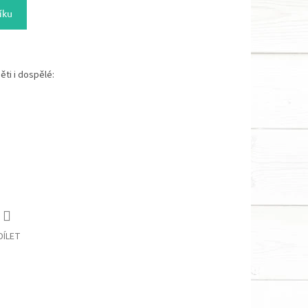
íku
ěti i dospělé:
DÍLET