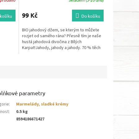
prodáno
Skladem (5-10 dnů)
99 Kč
košíku
Do košíku
BIO jahodový džem, se kterým to můžete
rozjet od samého rána? Přesně tím je naše
hustá jahodová divočina z Bílých
Karpat!Jahody, jahody a jahody. 70 % těch
nejlepších a...
lňkové parametry
gorie
:
Marmelády, sladké krémy
nost
:
0.5 kg
8594186671427