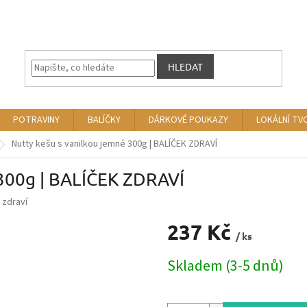
HLEDAT
POTRAVINY
BALÍČKY
DÁRKOVÉ POUKAZY
LOKÁLNÍ TV
Nutty kešu s vanilkou jemné 300g | BALÍČEK ZDRAVÍ
 300g | BALÍČEK ZDRAVÍ
 zdraví
237 Kč
/ ks
Měrná
Skladem (3-5 dnů)
cena: