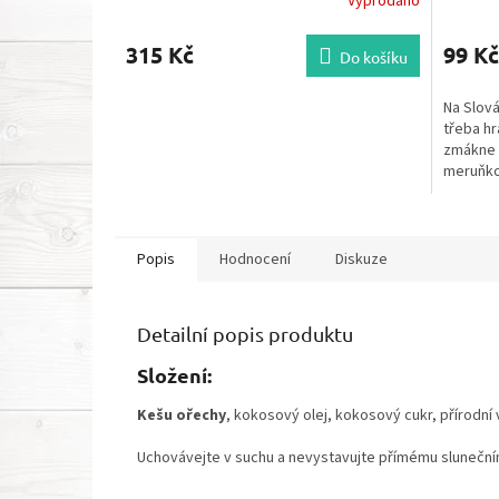
Vyprodáno
315 Kč
99 Kč
Do košíku
Na Slová
třeba hr
zmákne 
meruňko
pro vaše
Popis
Hodnocení
Diskuze
Detailní popis produktu
Složení:
Kešu ořechy
, kokosový olej, kokosový cukr, přírodní
Uchovávejte v suchu a nevystavujte přímému slunečním