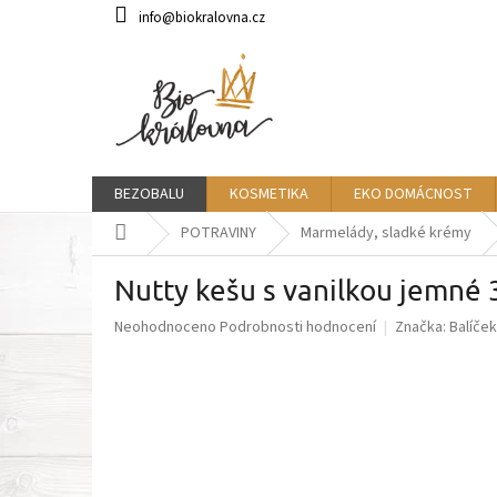
Přejít
info@biokralovna.cz
na
obsah
BEZOBALU
KOSMETIKA
EKO DOMÁCNOST
Domů
POTRAVINY
Marmelády, sladké krémy
Nutty kešu s vanilkou jemné
Průměrné
Neohodnoceno
Podrobnosti hodnocení
Značka:
Balíček
hodnocení
produktu
je
0,0
z
5
hvězdiček.