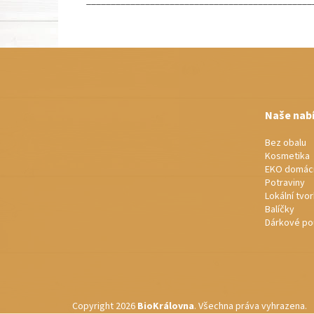
______________________________________________
Z
á
p
a
t
Naše nab
í
Bez obalu
Kosmetika
EKO domác
Potraviny
Lokální tvo
Balíčky
Dárkové po
Copyright 2026
BioKrálovna
. Všechna práva vyhrazena.