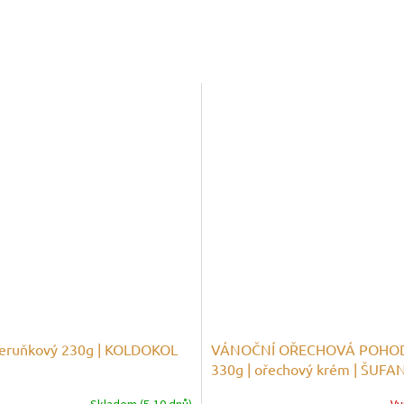
eruňkový 230g | KOLDOKOL
VÁNOČNÍ OŘECHOVÁ POHO
330g | ořechový krém | ŠUFA