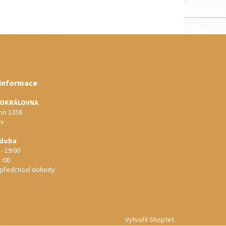
 informace
IOKRÁLOVNA
o 1356
ov
 doba
 - 19:00
 :00
e předchozí dohody
Vytvořil Shoptet