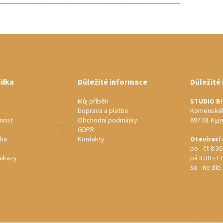
____________________________________________________
ídka
Důležité informace
Důležité
Můj příběh
STUDIO B
Doprava a platba
Komenskéh
nost
Obchodní podmínky
697 01 Kyj
GDPR
rba
Kontakty
Otevírací
po - čt 8:30
ukazy
pá 8:30 - 17
so - ne dl