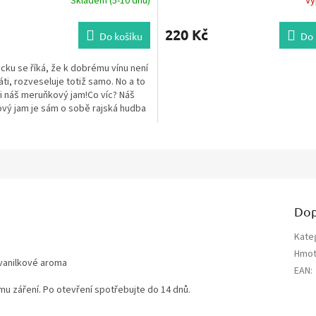
Skladem (5-10 dnů)
Vy
220 Kč
Do košíku
Do 
cku se říká, že k dobrému vínu není
áti, rozveseluje totiž samo. No a to
i náš meruňkový jam!Co víc? Náš
vý jam je sám o sobě rajská hudba
...
Dop
Kate
Hmot
 vanilkové aroma
EAN
:
u záření. Po otevření spotřebujte do 14 dnů.