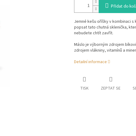
Přidat do koš
Jemné kešu oříšky v kombinaci s 
popsat tato chutná sklenička, kter
nebudete chtít zavřít.
Máslo je výborným zdrojem bíkovi
zdrojem vlákniny, vitamínů a miner
Detailní informace
TISK
ZEPTAT SE
S