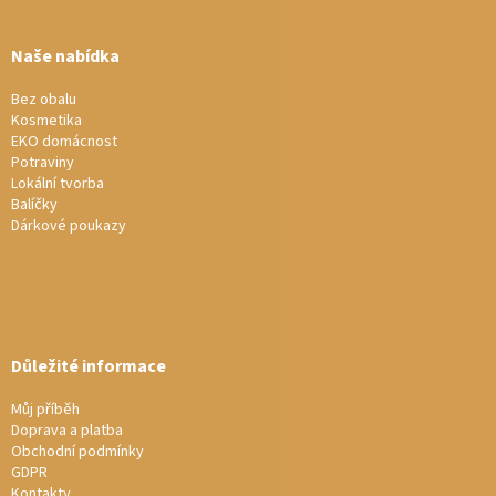
á
p
a
Naše nabídka
t
í
Bez obalu
Kosmetika
EKO domácnost
Potraviny
Lokální tvorba
Balíčky
Dárkové poukazy
Důležité informace
Můj příběh
Doprava a platba
Obchodní podmínky
GDPR
Kontakty