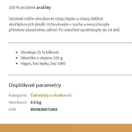
100 % pražené
arašídy
Výrobek může obsahovat stopy lepku a stopy dalších
skořápkových plodů. Uchovávejte v suchu a nevystavujte
přímému slunečnímu záření. Po otevření spotřebujte do 14 dnů.
___________________________________________________________
Obsahuje 25 % bílkovin
Sklenička o objemu 330 g
Vegan, bez lepku, bez GMO
___________________________________________________________
Doplňkové parametry
Kategorie
:
Čokolády a sladkosti
Hmotnost
:
0.5 kg
EAN
:
8594186671069
Z