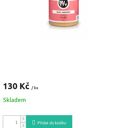
130 Kč
/ ks
Měrná
Skladem
cena:
Přidat do košíku