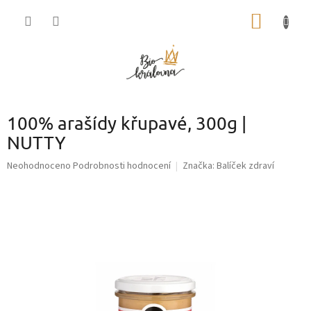
Přejít
NÁKUP
na
obsah
KOŠÍK
100% arašídy křupavé, 300g |
NUTTY
Průměrné
Neohodnoceno
Podrobnosti hodnocení
Značka:
Balíček zdraví
hodnocení
produktu
je
0,0
z
5
hvězdiček.