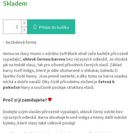
Skladem
cena:
Přidat do košíku
- bezbalová forma
Henna na vlasy Voono v odstínu Soft Black obalí vaše kadeře přirozeně
vypadající,
uhlově černou barvou
bez výrazných odlesků. Je vhodná
jak na hnědé vlasy, tak pro oživení přírodních černých vlasů. Základ
barvy tvoří indigo, které je dále obohacené o shikakai, bahedu či
špetku čisté henny. Jsou jemně namleté, a díky tomu se barva snadno
míchá a dobře nanáší. Díky čistě přírodnímu složení je
šetrná k
pokožce
hlavy a současně posiluje strukturu vlasů.
♥
Proč si ji zamilujete?
Dodejte svým vlasům přirozeně vypadající, uhlově černý odstín bez
výrazných odlesků. Barva obsahuje kromě indiga a henny další indické
bylinky, které vlasy také celkově posilují.