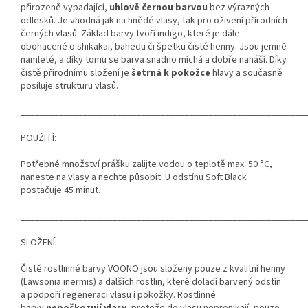
přirozeně vypadající,
uhlově černou barvou
bez výrazných
odlesků. Je vhodná jak na hnědé vlasy, tak pro oživení přírodních
černých vlasů. Základ barvy tvoří indigo, které je dále
obohacené o shikakai, bahedu či špetku čisté henny. Jsou jemně
namleté, a díky tomu se barva snadno míchá a dobře nanáší. Díky
čistě přírodnímu složení je
šetrná k pokožce
hlavy a současně
posiluje strukturu vlasů.
___________________________________________________________
POUŽITÍ:
Potřebné množství prášku zalijte vodou o teplotě max. 50 °C,
naneste na vlasy a nechte působit. U odstínu Soft Black
postačuje 45 minut.
___________________________________________________________
SLOŽENÍ:
Čistě rostlinné barvy VOONO jsou složeny pouze z kvalitní henny
(Lawsonia inermis) a dalších rostlin, které doladí barvený odstín
a podpoří regeneraci vlasu i pokožky. Rostlinné
barvy
nepoškozují vlasy,
protože do vlasu nepronikají, pouze