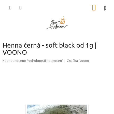
Přejít
NÁKUP
na
obsah
KOŠÍK
Henna černá - soft black od 1g |
VOONO
Průměrné
Neohodnoceno
Podrobnosti hodnocení
Značka:
Voono
hodnocení
produktu
je
0,0
z
5
hvězdiček.