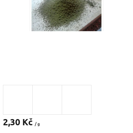
2,30 Kč
/ g
Měrná