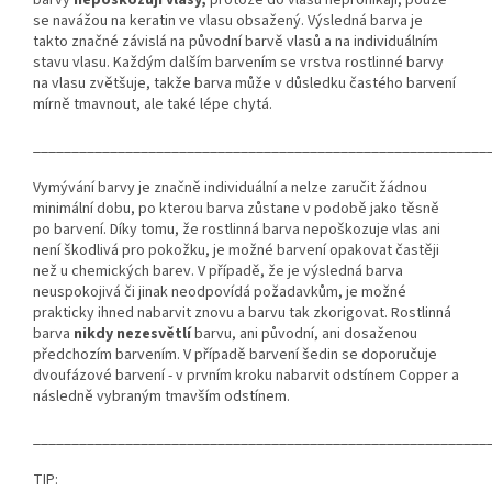
se navážou na keratin ve vlasu obsažený. Výsledná barva je
takto značné závislá na původní barvě vlasů a na individuálním
stavu vlasu. Každým dalším barvením se vrstva rostlinné barvy
na vlasu zvětšuje, takže barva může v důsledku častého barvení
mírně tmavnout, ale také lépe chytá.
___________________________________________________________
Vymývání barvy je značně individuální a nelze zaručit žádnou
minimální dobu, po kterou barva zůstane v podobě jako těsně
po barvení. Díky tomu, že rostlinná barva nepoškozuje vlas ani
není škodlivá pro pokožku, je možné barvení opakovat častěji
než u chemických barev. V případě, že je výsledná barva
neuspokojivá či jinak neodpovídá požadavkům, je možné
prakticky ihned nabarvit znovu a barvu tak zkorigovat. Rostlinná
barva
nikdy nezesvětlí
barvu, ani původní, ani dosaženou
předchozím barvením. V případě barvení šedin se doporučuje
dvoufázové barvení - v prvním kroku nabarvit odstínem Copper a
následně vybraným tmavším odstínem.
___________________________________________________________
TIP: