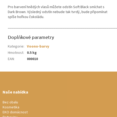
Pro barvení hnědých vlasů můžete odstín Soft Black smíchat s
Dark Brown. Výsledný odstín nebude tak tvrdý, bude připomínat
spíše hořkou čokoládu.
___________________________________________________________
Doplňkové parametry
Kategorie
:
Voono-barvy
Hmotnost
:
0.5 kg
EAN
:
000010
Z
á
p
a
Naše nabídka
t
í
Bez obalu
Kosmetika
EKO domácnost