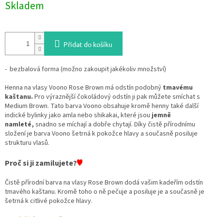
Skladem
cena:
Přidat do košíku
- bezbalová forma (možno zakoupit jakékoliv množství)
Henna na vlasy Voono Rose Brown má odstín podobný
tmavému
kaštanu.
Pro výraznější čokoládový odstín ji pak můžete smíchat s
Medium Brown. Tato barva Voono obsahuje kromě henny také další
indické bylinky jako amla nebo shikakai, které jsou
jemně
namleté,
snadno se míchají a dobře chytají. Díky čistě přírodnímu
složení je barva Voono šetrná k pokožce hlavy a současně posiluje
strukturu vlasů.
♥
Proč si ji zamilujete?
Čistě přírodní barva na vlasy Rose Brown dodá vašim kadeřím odstín
tmavého kaštanu. Kromě toho o ně pečuje a posiluje je a současně je
šetrná k citlivé pokožce hlavy.