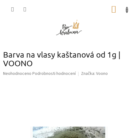
Přejít
NÁKUP
na
obsah
KOŠÍK
Barva na vlasy kaštanová od 1g |
VOONO
Průměrné
Neohodnoceno
Podrobnosti hodnocení
Značka:
Voono
hodnocení
produktu
je
0,0
z
5
hvězdiček.