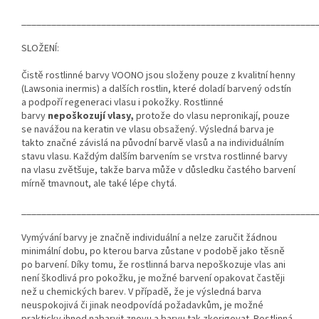
___________________________________________________________
SLOŽENÍ:
Čistě rostlinné barvy VOONO jsou složeny pouze z kvalitní henny
(Lawsonia inermis) a dalších rostlin, které doladí barvený odstín
a podpoří regeneraci vlasu i pokožky. Rostlinné
barvy
nepoškozují vlasy,
protože do vlasu nepronikají, pouze
se navážou na keratin ve vlasu obsažený. Výsledná barva je
takto značné závislá na původní barvě vlasů a na individuálním
stavu vlasu. Každým dalším barvením se vrstva rostlinné barvy
na vlasu zvětšuje, takže barva může v důsledku častého barvení
mírně tmavnout, ale také lépe chytá.
___________________________________________________________
Vymývání barvy je značně individuální a nelze zaručit žádnou
minimální dobu, po kterou barva zůstane v podobě jako těsně
po barvení. Díky tomu, že rostlinná barva nepoškozuje vlas ani
není škodlivá pro pokožku, je možné barvení opakovat častěji
než u chemických barev. V případě, že je výsledná barva
neuspokojivá či jinak neodpovídá požadavkům, je možné
prakticky ihned nabarvit znovu a barvu tak zkorigovat. Rostlinná