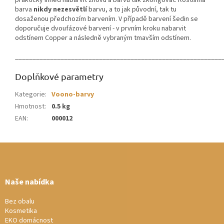
barva
nikdy nezesvětlí
barvu, a to jak původní, tak tu
dosaženou předchozím barvením. V případě barvení šedin se
doporučuje dvoufázové barvení - v prvním kroku nabarvit
odstínem Copper a následně vybraným tmavším odstínem.
___________________________________________________________
Doplňkové parametry
Kategorie
:
Voono-barvy
Hmotnost
:
0.5 kg
EAN
:
000012
Z
á
p
a
Naše nabídka
t
í
Bez obalu
Kosmetika
EKO domácnost