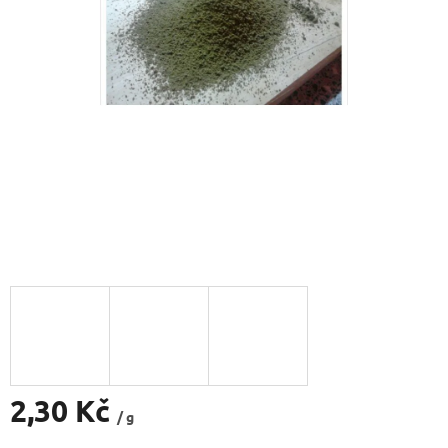
2,30 Kč
/ g
Měrná