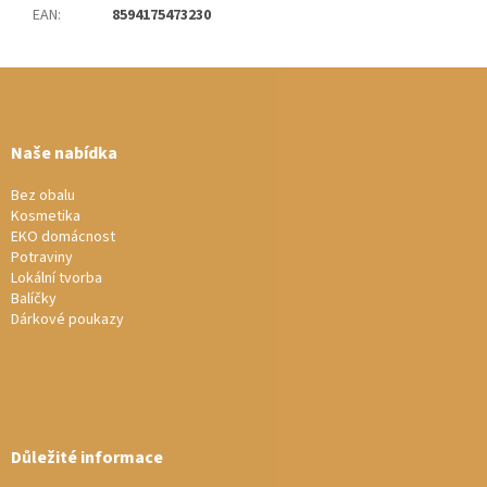
EAN
:
8594175473230
Z
á
p
a
Naše nabídka
t
í
Bez obalu
Kosmetika
EKO domácnost
Potraviny
Lokální tvorba
Balíčky
Dárkové poukazy
Důležité informace