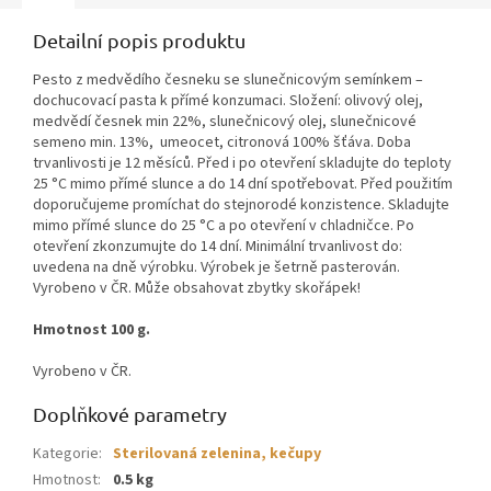
Detailní popis produktu
Pesto z medvědího česneku se slunečnicovým semínkem –
dochucovací pasta k přímé konzumaci. Složení: olivový olej,
medvědí česnek min 22%, slunečnicový olej, slunečnicové
semeno min. 13%, umeocet, citronová 100% šťáva. Doba
trvanlivosti je 12 měsíců. Před i po otevření skladujte do teploty
25 °C mimo přímé slunce a do 14 dní spotřebovat. Před použitím
doporučujeme promíchat do stejnorodé konzistence. Skladujte
mimo přímé slunce do 25 °C a po otevření v chladničce. Po
otevření zkonzumujte do 14 dní. Minimální trvanlivost do:
uvedena na dně výrobku. Výrobek je šetrně pasterován.
Vyrobeno v ČR. Může obsahovat zbytky skořápek!
Hmotnost 100 g.
Vyrobeno v ČR.
Doplňkové parametry
Kategorie
:
Sterilovaná zelenina, kečupy
Hmotnost
:
0.5 kg