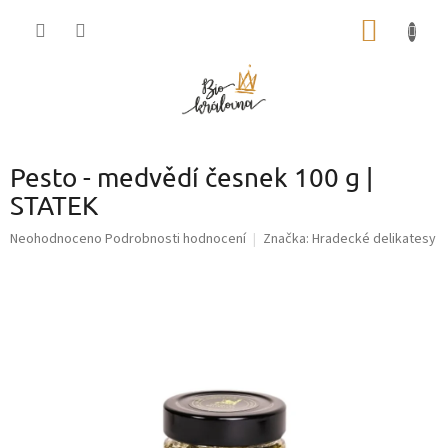
Přejít
NÁKUP
na
obsah
KOŠÍK
Pesto - medvědí česnek 100 g |
STATEK
Průměrné
Neohodnoceno
Podrobnosti hodnocení
Značka:
Hradecké delikatesy
hodnocení
produktu
je
0,0
z
5
hvězdiček.