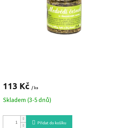
113 Kč
/ ks
Měrná
Skladem (3-5 dnů)
cena:
Přidat do košíku