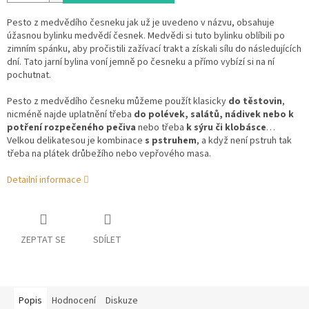
Pesto z medvědího česneku jak už je uvedeno v názvu, obsahuje
úžasnou bylinku medvědí česnek. Medvědi si tuto bylinku oblíbili po
zimním spánku, aby pročistili zažívací trakt a získali sílu do následujících
dní. Tato jarní bylina voní jemně po česneku a přímo vybízí si na ní
pochutnat.
Pesto z medvědího česneku můžeme použít klasicky
do těstovin
,
nicméně najde uplatnění třeba
do polévek, salátů, nádivek nebo k
potření rozpečeného pečiva
nebo třeba
k sýru či klobásce
…
Velkou delikatesou je kombinace
s pstruhem
, a když není pstruh tak
třeba na plátek drůbežího nebo vepřového masa.
Detailní informace
ZEPTAT SE
SDÍLET
Popis
Hodnocení
Diskuze