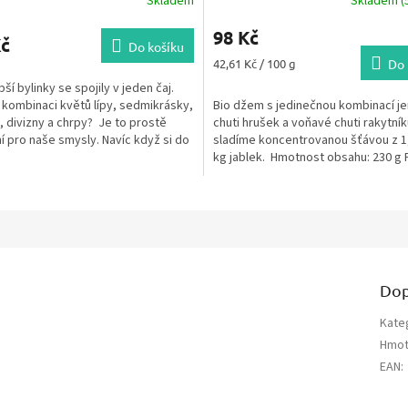
Skladem
Skladem (5
98 Kč
Kč
Do košíku
Měrná
42,61 Kč / 100 g
Do 
cena:
ší bylinky se spojily v jeden čaj.
kombinaci květů lípy, sedmikrásky,
Bio džem s jedinečnou kombinací j
 divizny a chrpy? Je to prostě
chuti hrušek a voňavé chuti rakytní
 pro naše smysly. Navíc když si do
sladíme koncentrovanou šťávou z 1
kg jablek. Hmotnost obsahu: 230 g 
ovocné složky: 98 %...
Dop
Kate
Hmot
EAN
: