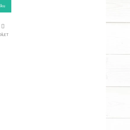
íku
DÍLET