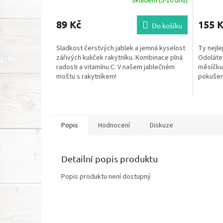
Skladem (5-10 dnů)
89 Kč
155 
Do košíku
Sladkost čerstvých jablek a jemná kyselost
Ty nejlep
zářivých kuliček rakytníku. Kombinace plná
Odoláte 
radosti a vitamínu C. V našem jablečném
měsíčku,
moštu s rakytníkem!
pokušení
něj...
Popis
Hodnocení
Diskuze
Detailní popis produktu
Popis produktu není dostupný