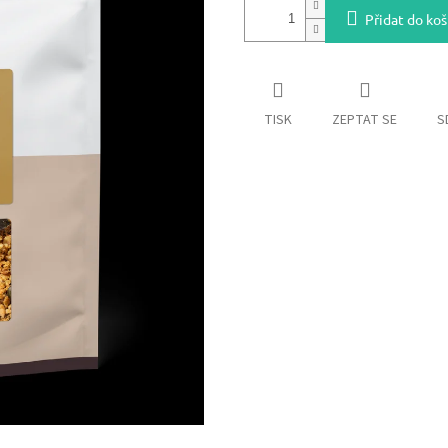
Přidat do koš
TISK
ZEPTAT SE
S