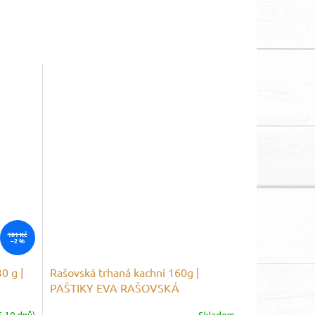
101 Kč
–2 %
0 g |
Rašovská trhaná kachní 160g |
PAŠTIKY EVA RAŠOVSKÁ