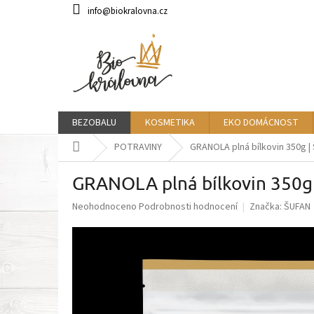
Přejít
info@biokralovna.cz
na
obsah
BEZOBALU
KOSMETIKA
EKO DOMÁCNOST
Domů
POTRAVINY
GRANOLA plná bílkovin 350g |
GRANOLA plná bílkovin 350g
Průměrné
Neohodnoceno
Podrobnosti hodnocení
Značka:
ŠUFAN
hodnocení
produktu
je
0,0
z
5
hvězdiček.