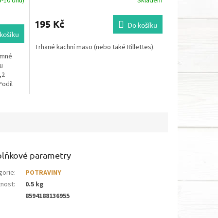
-10 dnů)
Skladem
195 Kč
Do košíku
košíku
Trhané kachní maso (nebo také Rillettes).
emné
ku
,2
Podíl
lňkové parametry
gorie
:
POTRAVINY
nost
:
0.5 kg
8594188136955