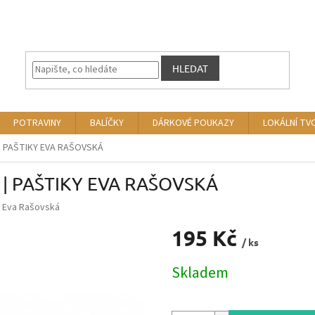
HLEDAT
POTRAVINY
BALÍČKY
DÁRKOVÉ POUKAZY
LOKÁLNÍ TV
 | PAŠTIKY EVA RAŠOVSKÁ
g | PAŠTIKY EVA RAŠOVSKÁ
y Eva Rašovská
195 Kč
/ ks
Měrná
Skladem
cena: