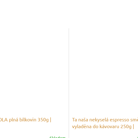
A plná bílkovin 350g |
Ta naša nekyselá espresso sm
N
vyladěna do kávovaru 250g |
COFFEESPOT