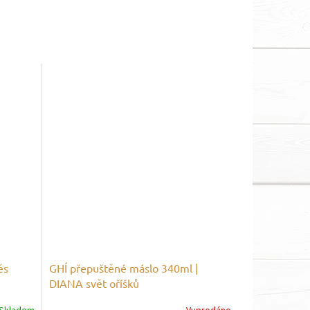
ěs
GHÍ přepuštěné máslo 340ml |
DIANA svět oříšků