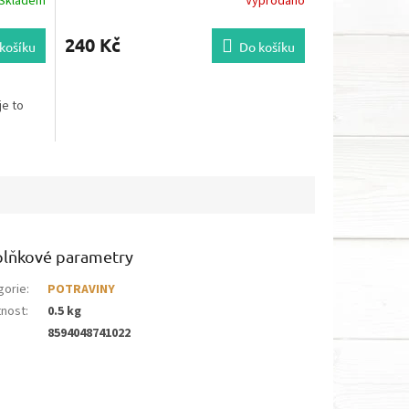
Skladem
Vyprodáno
240 Kč
košíku
Do košíku
je to
lňkové parametry
gorie
:
POTRAVINY
nost
:
0.5 kg
8594048741022