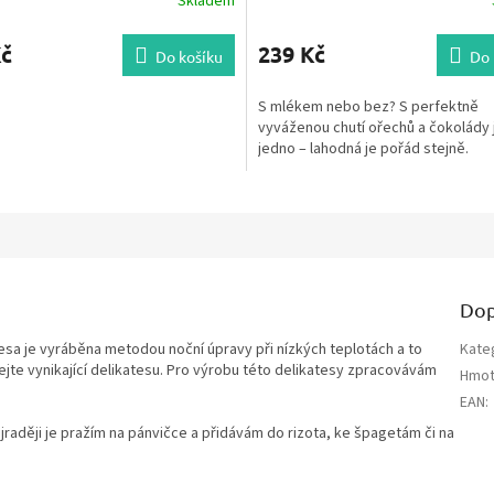
Skladem
Kč
239 Kč
Do košíku
Do 
S mlékem nebo bez? S perfektně
vyváženou chutí ořechů a čokolády 
jedno – lahodná je pořád stejně.
Dop
tesa je vyráběna metodou noční úpravy při nízkých teplotách a to
Kate
ejte vynikající delikatesu. Pro výrobu této delikatesy zpracovávám
Hmot
EAN
:
raději je pražím na pánvičce a přidávám do rizota, ke špagetám či na