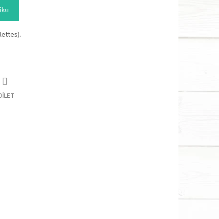
íku
lettes).
DÍLET