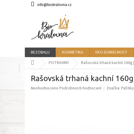
Přejít
info@biokralovna.cz
na
obsah
BEZOBALU
KOSMETIKA
EKO DOMÁCNOST
Domů
POTRAVINY
Rašovská trhaná kachní 160g
Rašovská trhaná kachní 160
Průměrné
Neohodnoceno
Podrobnosti hodnocení
Značka:
Paštik
hodnocení
produktu
je
0,0
z
5
hvězdiček.