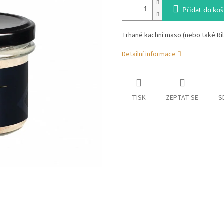
Přidat do koš
Trhané kachní maso (nebo také Ril
Detailní informace
TISK
ZEPTAT SE
S