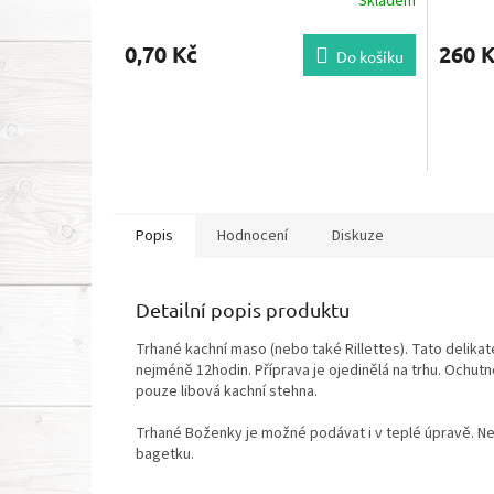
Skladem
0,70 Kč
260 
Do košíku
Popis
Hodnocení
Diskuze
Detailní popis produktu
Trhané kachní maso (nebo také Rillettes). Tato delika
nejméně 12hodin. Příprava je ojedinělá na trhu. Ochutn
pouze libová kachní stehna.
Trhané Boženky je možné podávat i v teplé úpravě. Nej
bagetku.