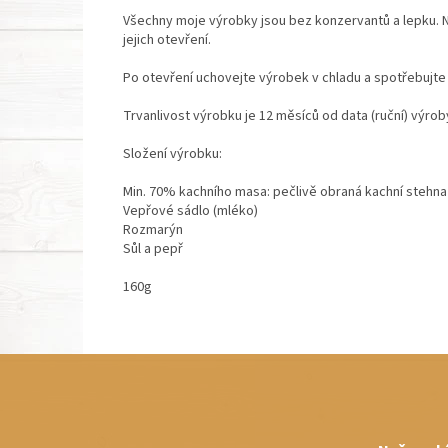
Všechny moje výrobky jsou bez konzervantů a lepku. Nav
jejich otevření.
Po otevření uchovejte výrobek v chladu a spotřebujte 
Trvanlivost výrobku je 12 měsíců od data (ruční) výrob
Složení výrobku:
Min. 70% kachního masa: pečlivě obraná kachní stehna
Vepřové sádlo (mléko)
Rozmarýn
Sůl a pepř
160g
Z
á
p
a