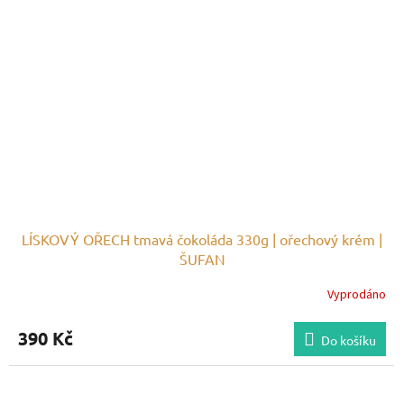
LÍSKOVÝ OŘECH tmavá čokoláda 330g | ořechový krém |
ŠUFAN
Vyprodáno
390 Kč
Do košíku