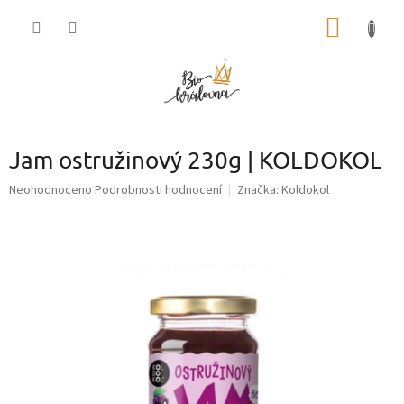
Přejít
NÁKUP
na
obsah
KOŠÍK
Jam ostružinový 230g | KOLDOKOL
Průměrné
Neohodnoceno
Podrobnosti hodnocení
Značka:
Koldokol
hodnocení
produktu
je
0,0
z
5
hvězdiček.