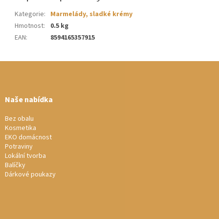
Kategorie
:
Marmelády, sladké krémy
Hmotnost
:
0.5 kg
EAN
:
8594165357915
Z
á
p
a
Naše nabídka
t
í
Bez obalu
Kosmetika
EKO domácnost
Potraviny
Lokální tvorba
Balíčky
Dárkové poukazy