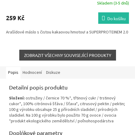
Skladem (3-5 dnů)
259 Kč
Do košíku
Arašídové máslo s čistou kakaovou hmotou! a SUPERPROTEINEM 2.0
ZOBRAZIT VŠECHNY SOUVISEJÍCÍ PRODUKTY
Popis
Hodnocení
Diskuze
Detailní popis produktu
Složení:
ostružiny / černice 70 %*, třtinový cukr / trstinový
cukor*, 100% citrónová šťáva / šťava*, citrusový pektin / pektin;
100 g výrobku obsahuje 25 g přírodních sladidel / prírodných
sladidiel. Na 100 g výrobku bylo použito 70 g ovoce / ovocia
*produkt ekologického zemědělství / poľnohospodárstva
Doplňkové parametry