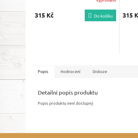
Vyprodáno
315 Kč
315 
Do košíku
Popis
Hodnocení
Diskuze
Detailní popis produktu
Popis produktu není dostupný
Z