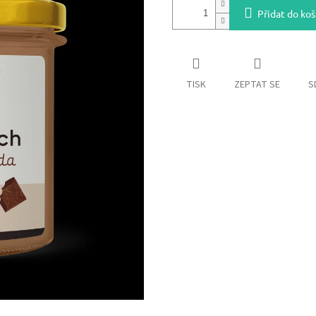
Přidat do koš
TISK
ZEPTAT SE
S