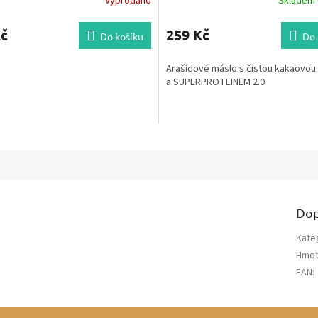
Vyprodáno
Skladem (
Kč
259 Kč
Do košíku
Do 
Arašídové máslo s čistou kakaovou
a SUPERPROTEINEM 2.0
Dop
Kate
Hmot
EAN
: