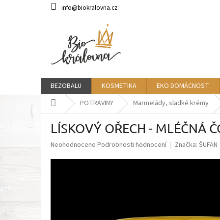
Přejít
info@biokralovna.cz
na
obsah
BEZOBALU
KOSMETIKA
EKO DOMÁCNOST
Domů
POTRAVINY
Marmelády, sladké krémy
LÍSKOVÝ OŘECH - MLÉČNÁ Č
Průměrné
Neohodnoceno
Podrobnosti hodnocení
Značka:
ŠUFAN
hodnocení
produktu
je
0,0
z
5
hvězdiček.