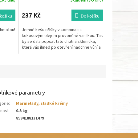
3-5 dnů)
Skladem (3-5 dnů)
237 Kč
košíku
Do košíku
 hmotou!
Jemné kešu oříšky v kombinaci s
kokosovým olejem provoněné vanilkou. Tak
by se dala popsat tato chutná sklenička,
která vás ihned po otevření nadchne vůní a
po první lžičce ji...
lňkové parametry
gorie
:
Marmelády, sladké krémy
nost
:
0.5 kg
8594188131479