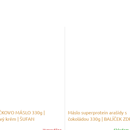
ČKOVO MÁSLO 330g |
Máslo superprotein arašídy s
vý krém | ŠUFAN
čokoládou 330g | BALÍČEK ZD