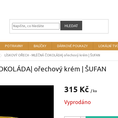
HLEDAT
POTRAVINY
BALÍČKY
DÁRKOVÉ POUKAZY
LOKÁLNÍ TV
LÍSKOVÝ OŘECH - MLÉČNÁ ČOKOLÁDA| ořechový krém | ŠUFAN
OKOLÁDA| ořechový krém | ŠUFAN
315 Kč
/ ks
Měrná
Vyprodáno
cena: