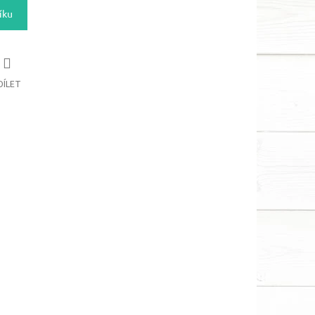
íku
DÍLET