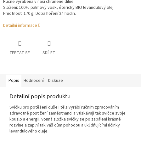
Ručně vyráběna v naší chráněné dílně.
Složení: 100% palmový vosk, éterický BIO levandulový olej.
Hmotnost: 170 g. Doba hoření 24 hodin.
Detailní informace
ZEPTAT SE
SDÍLET
Popis
Hodnocení
Diskuze
Detailní popis produktu
Svíčku pro potěšení duše i těla vyrábí ručním zpracováním
zdravotně postižení zaměstnanci a vtiskávají tak svíčce svoje
kouzlo a energii. Vonná složka svíčky se po zapálení krásně
rozvine a zaplní tak Váš dům pohodou a uklidňujícími účinky
levandulového oleje.