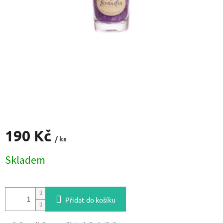
190 Kč
/ ks
Měrná
Skladem
cena:
Přidat do košíku