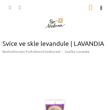
Přejít
NÁKUP
na
obsah
KOŠÍK
Svíce ve skle levandule | LAVANDIA
Průměrné
Neohodnoceno
Podrobnosti hodnocení
Značka:
Lavandia
hodnocení
produktu
je
0,0
z
5
hvězdiček.