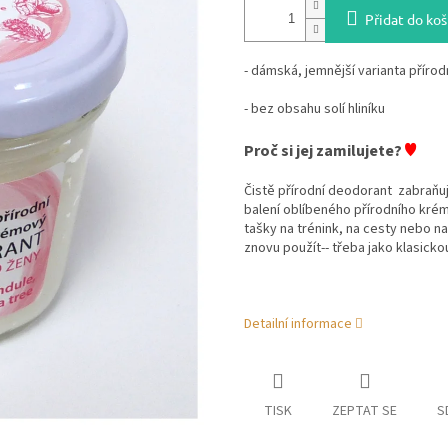
Přidat do koš
- dámská, jemnější varianta přír
- bez obsahu solí hliníku
♥
Proč si jej zamilujete?
Čistě přírodní deodorant
zabraňuj
balení oblíbeného přírodního kré
tašky na trénink, na cesty nebo 
znovu použít-- třeba jako klasicko
Detailní informace
TISK
ZEPTAT SE
S