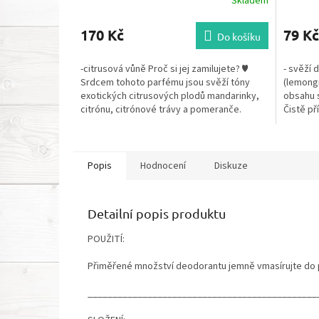
Skladem
170 Kč
79 Kč
Do košíku
-citrusová vůně Proč si jej zamilujete? ♥
- svěží 
Srdcem tohoto parfému jsou svěží tóny
(lemongr
exotických citrusových plodů mandarinky,
obsahu so
citrónu, citrónové trávy a pomeranče.
Čistě př
Vznikla tak...
zápachu.
Popis
Hodnocení
Diskuze
Detailní popis produktu
POUŽITÍ:
Přiměřené množství deodorantu jemně vmasírujte do p
______________________________________________