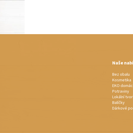
Z
á
p
a
t
Naše nab
í
Bez obalu
Kosmetika
EKO domác
Potraviny
Lokální tvo
Balíčky
Dárkové po