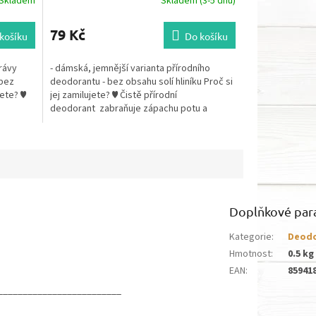
Skladem
Skladem (3-5 dnů)
79 Kč
košíku
Do košíku
trávy
- dámská, jemnější varianta přírodního
 bez
deodorantu - bez obsahu solí hliníku Proč si
jete? ♥
jej zamilujete? ♥ Čistě přírodní
deodorant zabraňuje zápachu potu a
současně pečuje o...
Doplňkové par
Kategorie
:
Deodo
Hmotnost
:
0.5 kg
EAN
:
85941
_________________________