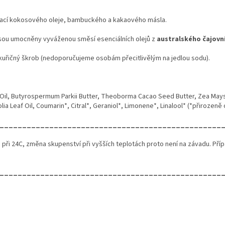
ací kokosového oleje, bambuckého a kakaového másla.
sou umocněny vyváženou směsí esenciálních olejů z
australského čajovn
ukuřičný škrob (nedoporučujeme osobám přecitlivělým na jedlou sodu).
Oil, Butyrospermum Parkii Butter, Theoborma Cacao Seed Butter, Zea Mays St
ia Leaf Oil, Coumarin*, Citral*, Geraniol*, Limonene*, Linalool* (*přirozeně 
_________________________________________________
je při 24C, změna skupenství při vyšších teplotách proto není na závadu. P
_________________________________________________