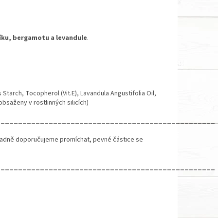
íku, bergamotu a levandule
.
arch, Tocopherol (Vit.E), Lavandula Angustifolia Oil,
obsaženy v rostlinných silicích)
__________________________________________________
řípadně doporučujeme promíchat, pevné částice se
__________________________________________________