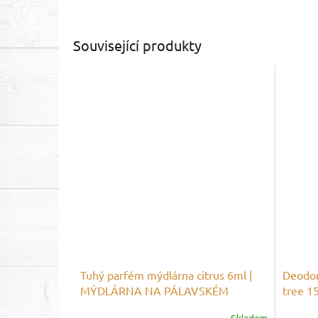
Související produkty
Tuhý parfém mýdlárna citrus 6ml |
Deodor
MÝDLÁRNA NA PÁLAVSKÉM
tree 15
VRŠKU