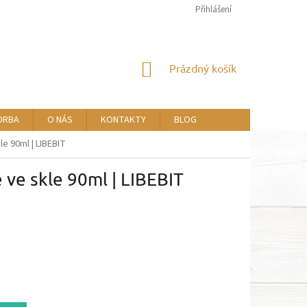
Přihlášení
NÁKUPNÍ
Prázdný košík
KOŠÍK
ORBA
O NÁS
KONTAKTY
BLOG
e 90ml | LIBEBIT
 ve skle 90ml | LIBEBIT