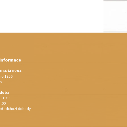
 informace
IOKRÁLOVNA
o 1356
ov
 doba
 - 19:00
 :00
e předchozí dohody