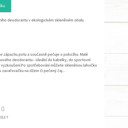
íku
odního deodorantu v ekologickém skleněném obalu
e zápachu potu a současně pečuje o pokožku.
Malé
mového deodorantu-- ideální do kabelky, do sportovní
na vyzkoušení.Po spotřebování můžete skleněnou lahvičku
u zavařovačku na džem či pečený čaj...
DÍLET