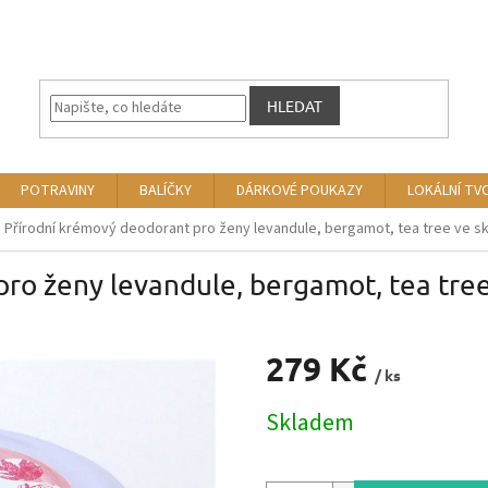
HLEDAT
POTRAVINY
BALÍČKY
DÁRKOVÉ POUKAZY
LOKÁLNÍ TV
Přírodní krémový deodorant pro ženy levandule, bergamot, tea tree ve skl
ro ženy levandule, bergamot, tea tree
279 Kč
/ ks
Měrná
Skladem
cena: