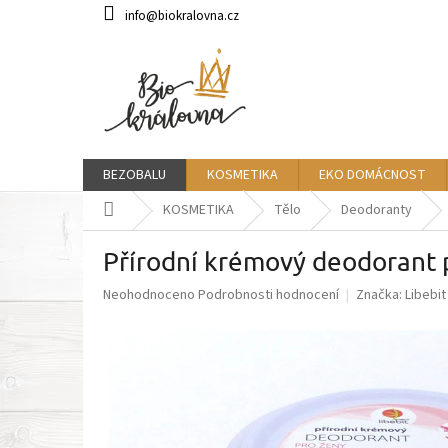
Přejít
info@biokralovna.cz
na
obsah
BEZOBALU
KOSMETIKA
EKO DOMÁCNOST
Domů
KOSMETIKA
Tělo
Deodoranty
Přírodní krémový deodorant p
Průměrné
Neohodnoceno
Podrobnosti hodnocení
Značka:
Libebit
hodnocení
produktu
je
0,0
z
5
hvězdiček.