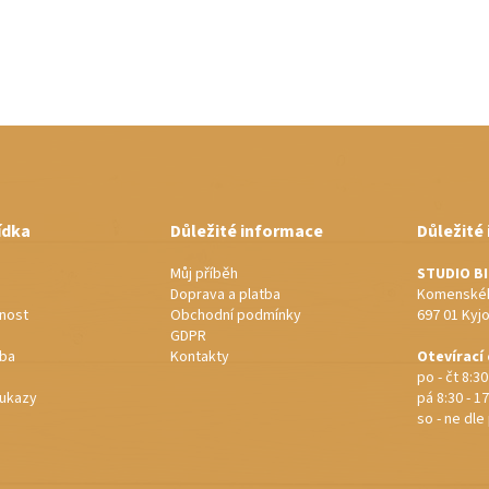
ídka
Důležité informace
Důležité
Můj příběh
STUDIO B
Doprava a platba
Komenskéh
nost
Obchodní podmínky
697 01 Kyj
GDPR
rba
Kontakty
Otevírací
po - čt 8:30
ukazy
pá 8:30 - 17
so - ne dl