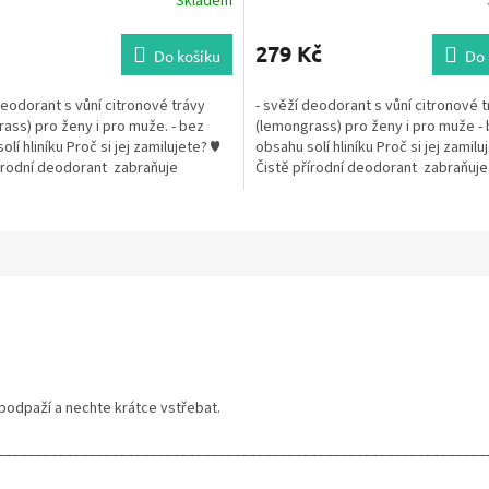
Skladem
279 Kč
Do košíku
Do 
deodorant s vůní citronové trávy
- svěží deodorant s vůní citronové 
ass) pro ženy i pro muže. - bez
(lemongrass) pro ženy i pro muže -
lí hliníku Proč si jej zamilujete? ♥
obsahu solí hliníku Proč si jej zamilu
írodní deodorant zabraňuje
Čistě přírodní deodorant zabraňuje
..
zápachu potu...
odpaží a nechte krátce vstřebat.
________________________________________________________________