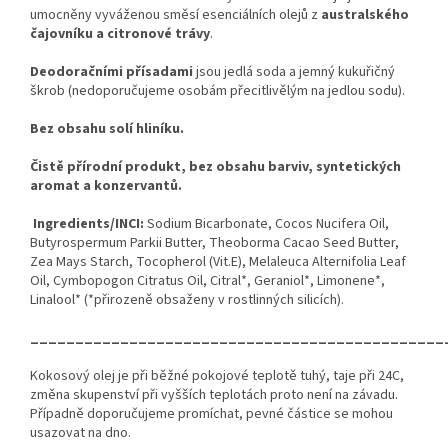
umocněny vyváženou směsí esenciálních olejů z
australského
čajovníku a citronové trávy
.
Deodoračními přísadami
jsou jedlá soda a jemný kukuřičný
škrob (nedoporučujeme osobám přecitlivělým na jedlou sodu).
Bez obsahu solí hliníku.
Čistě přírodní produkt, bez obsahu barviv, syntetických
aromat a konzervantů.
Ingredients/INCI:
Sodium Bicarbonate, Cocos Nucifera Oil,
Butyrospermum Parkii Butter, Theoborma Cacao Seed Butter,
Zea Mays Starch, Tocopherol (Vit.E), Melaleuca Alternifolia Leaf
Oil, Cymbopogon Citratus Oil, Citral*, Geraniol*, Limonene*,
Linalool* (*přirozeně obsaženy v rostlinných silicích).
______________________________________________
Kokosový olej je při běžné pokojové teplotě tuhý, taje při 24C,
změna skupenství při vyšších teplotách proto není na závadu.
Případně doporučujeme promíchat, pevné částice se mohou
usazovat na dno.