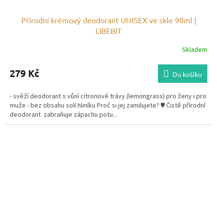
Přírodní krémový deodorant UNISEX ve skle 90ml |
LIBEBIT
Skladem
279 Kč
Do košíku
- svěží deodorant s vůní citronové trávy (lemongrass) pro ženy i pro
muže - bez obsahu solí hliníku Proč si jej zamilujete? ♥ Čistě přírodní
deodorant zabraňuje zápachu potu...