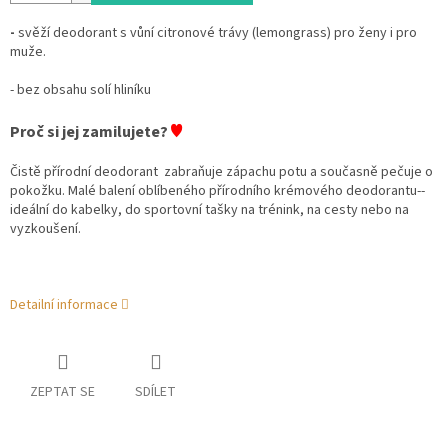
-
svěží deodorant s vůní citronové trávy (lemongrass) pro ženy i pro
muže.
- bez obsahu solí hliníku
♥
Proč si jej zamilujete?
Čistě přírodní deodorant
zabraňuje zápachu potu a současně pečuje o
pokožku.
Malé balení oblíbeného přírodního krémového deodorantu--
ideální do kabelky, do sportovní tašky na trénink, na cesty nebo na
vyzkoušení.
Detailní informace
ZEPTAT SE
SDÍLET