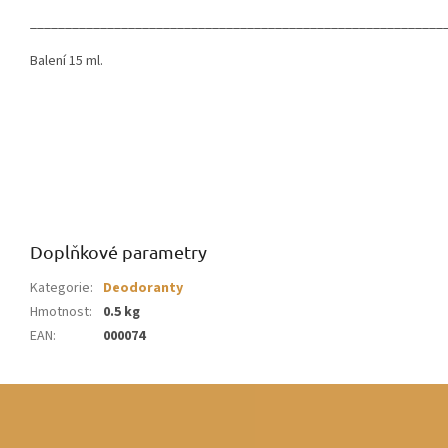
___________________________________________________________
Balení 15 ml.
Doplňkové parametry
Kategorie
:
Deodoranty
Hmotnost
:
0.5 kg
EAN
:
000074
Z
á
p