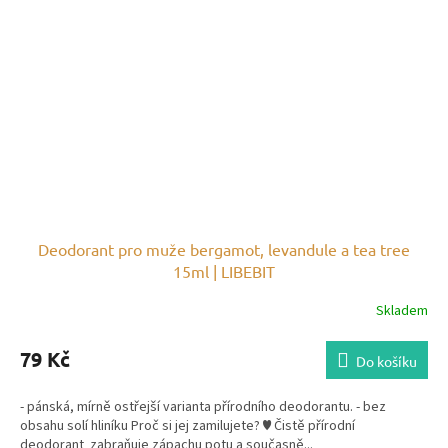
Deodorant pro muže bergamot, levandule a tea tree
15ml | LIBEBIT
Skladem
79 Kč
Do košíku
- pánská, mírně ostřejší varianta přírodního deodorantu. - bez
obsahu solí hliníku Proč si jej zamilujete? ♥ Čistě přírodní
deodorant zabraňuje zápachu potu a současně...