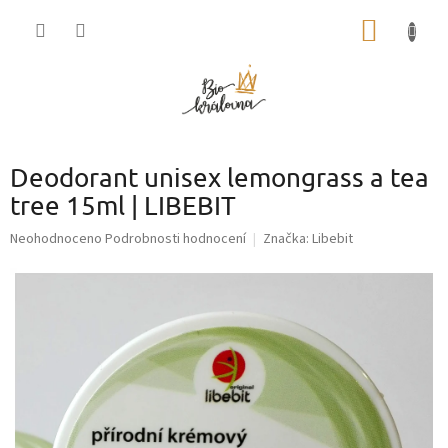
Přejít
NÁKUP
na
obsah
KOŠÍK
Deodorant unisex lemongrass a tea
tree 15ml | LIBEBIT
Průměrné
Neohodnoceno
Podrobnosti hodnocení
Značka:
Libebit
hodnocení
produktu
je
0,0
z
5
hvězdiček.