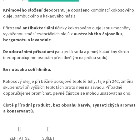
Krémového složení
deodorantu je dosaženo kombinací kokosového
oleje, bambuckého a kakaového másla.
Přirozené
antibakteriální
účinky kokosového oleje jsou umocněny
vyváženou směsí esenciálních olejů z
australského čajovníku,
bergamotu a levandule
.
Deodoračními přísadami
jsou jedlá soda a jemný kukuřičný škrob
(nedoporučujeme osobám přecitlivělým na jedlou sodu).
Bez obsahu solí hliníku.
Kokosový olej je při běžné pokojové teplotě tuhý, taje při 24C, změna
skupenství při vyšších teplotách proto není na závadu. Případně
doporučujeme promíchat, pevné částice se mohou usazovat na dno.
Čistě přírodní produkt, bez obsahu barviv, syntetických aromat
a konzervantů.
ZEPTAT SE
SDÍLET