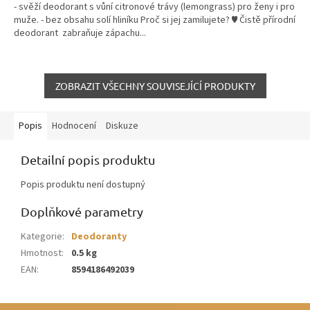
- svěží deodorant s vůní citronové trávy (lemongrass) pro ženy i pro
muže. - bez obsahu solí hliníku Proč si jej zamilujete? ♥ Čistě přírodní
deodorant zabraňuje zápachu...
ZOBRAZIT VŠECHNY SOUVISEJÍCÍ PRODUKTY
Popis
Hodnocení
Diskuze
Detailní popis produktu
Popis produktu není dostupný
Doplňkové parametry
Kategorie
:
Deodoranty
Hmotnost
:
0.5 kg
EAN
:
8594186492039
Z