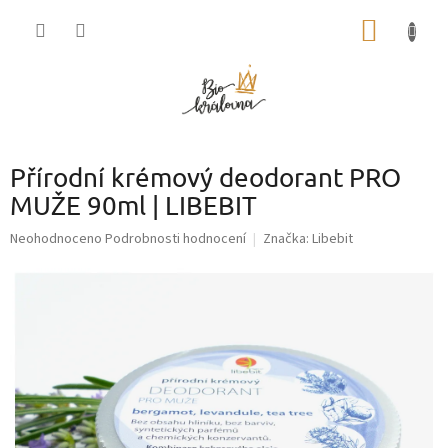
Přejít
NÁKUP
na
obsah
KOŠÍK
Přírodní krémový deodorant PRO
MUŽE 90ml | LIBEBIT
Průměrné
Neohodnoceno
Podrobnosti hodnocení
Značka:
Libebit
hodnocení
produktu
je
0,0
z
5
hvězdiček.