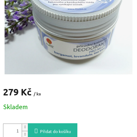
279 Kč
/ ks
Měrná
Skladem
cena:
Přidat do košíku