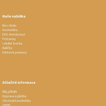
á
p
a
Naše nabídka
t
í
Bez obalu
Kosmetika
EKO domácnost
Potraviny
Lokální tvorba
Balíčky
Dárkové poukazy
Důležité informace
Můj příběh
Doprava a platba
Obchodní podmínky
GDPR