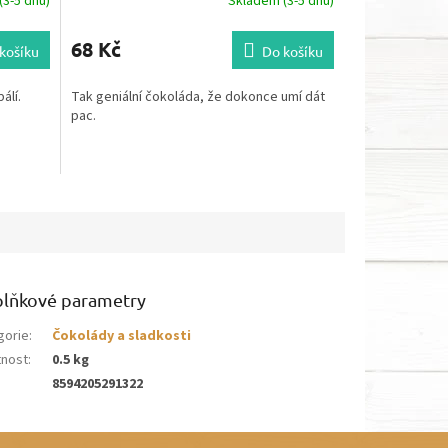
3-5 dnů)
Skladem (3-5 dnů)
68 Kč
košíku
Do košíku
álí.
Tak geniální čokoláda, že dokonce umí dát
pac.
lňkové parametry
gorie
:
Čokolády a sladkosti
nost
:
0.5 kg
8594205291322