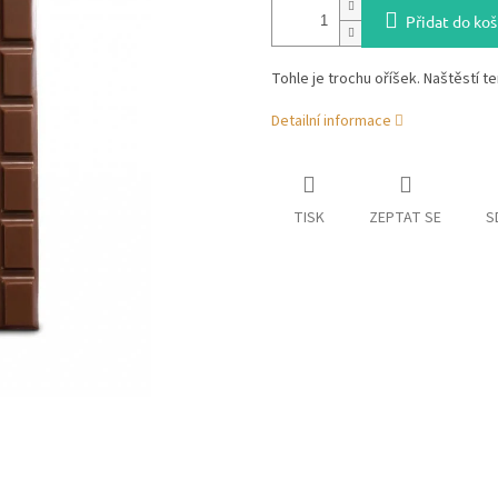
Přidat do koš
Tohle je trochu oříšek. Naštěstí t
Detailní informace
TISK
ZEPTAT SE
S