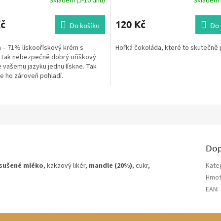
Skladem (5-10 dnů)
Skladem (
Kč
120 Kč
Do košíku
Do 
 – 71% lískoořískový krém s
Hořká čokoláda, které to skutečně p
Tak nebezpečně dobrý oříškový
 vašemu jazyku jednu lískne. Tak
e ho zároveň pohladí.
Dop
sušené mléko
, kakaový likér,
mandle (20%)
, cukr,
Kate
Hmot
EAN
: