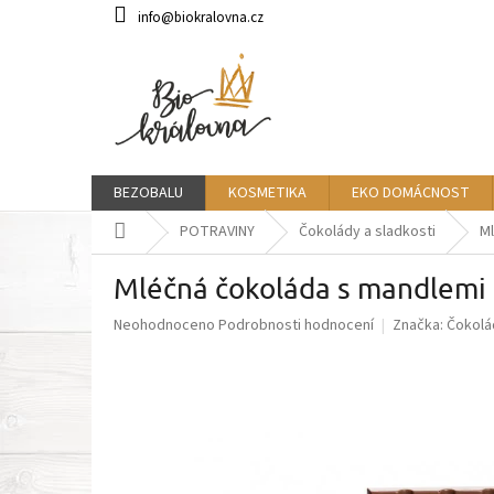
Přejít
info@biokralovna.cz
na
obsah
BEZOBALU
KOSMETIKA
EKO DOMÁCNOST
Domů
POTRAVINY
Čokolády a sladkosti
M
Mléčná čokoláda s mandlem
Průměrné
Neohodnoceno
Podrobnosti hodnocení
Značka:
Čokolá
hodnocení
produktu
je
0,0
z
5
hvězdiček.