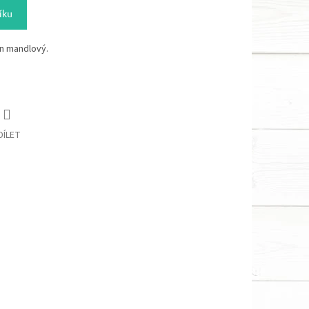
íku
en mandlový.
DÍLET