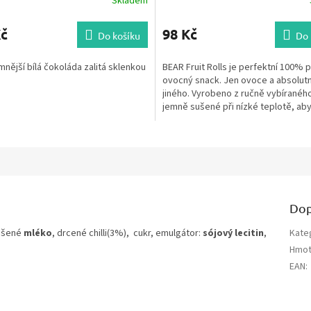
Skladem
Kč
98 Kč
Do košíku
Do 
mnější bílá čokoláda zalitá sklenkou
BEAR Fruit Rolls je perfektní 100% p
ovocný snack. Jen ovoce a absolutn
jiného. Vyrobeno z ručně vybíranéh
jemně sušené při nízké teplotě, ab
zajistilo...
Dop
ušené
mléko
, drcené chilli(3%), cukr, emulgátor:
sójový lecitin
,
Kate
Hmot
EAN
: