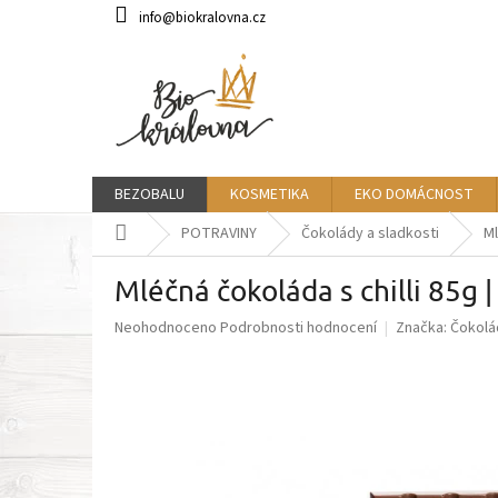
Přejít
info@biokralovna.cz
na
obsah
BEZOBALU
KOSMETIKA
EKO DOMÁCNOST
Domů
POTRAVINY
Čokolády a sladkosti
Ml
Mléčná čokoláda s chilli 8
Průměrné
Neohodnoceno
Podrobnosti hodnocení
Značka:
Čokolá
hodnocení
produktu
je
0,0
z
5
hvězdiček.