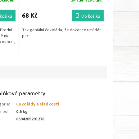
Skladem
Skladem (3-5 dnů)
68 Kč
košíku
Do košíku
řírodní
Tak geniální čokoláda, že dokonce umí dát
ě nic
pac.
o ovoce,
y
lňkové parametry
gorie
:
Čokolády a sladkosti
nost
:
0.5 kg
8594205291278