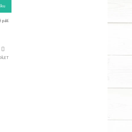
íku
 pálí.
DÍLET