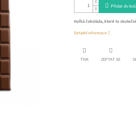
Přidat do koš
Hořká čokoláda, které to skutečně
Detailní informace
TISK
ZEPTAT SE
S