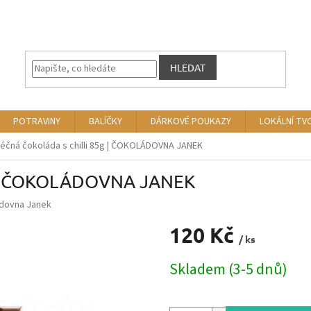
HLEDAT
POTRAVINY
BALÍČKY
DÁRKOVÉ POUKAZY
LOKÁLNÍ TV
éčná čokoláda s chilli 85g | ČOKOLÁDOVNA JANEK
5g | ČOKOLÁDOVNA JANEK
dovna Janek
120 Kč
/ ks
Měrná
Skladem (3-5 dnů)
cena: