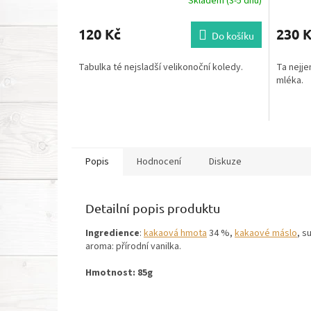
Skladem (3-5 dnů)
120 Kč
230 
Do košíku
Tabulka té nejsladší velikonoční koledy.
Ta nejje
mléka.
Popis
Hodnocení
Diskuze
Detailní popis produktu
Ingredience
:
kakaová hmota
34 %,
kakaové máslo
, s
aroma: přírodní vanilka.
Hmotnost: 85g