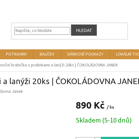
HLEDAT
POTRAVINY
BALÍČKY
DÁRKOVÉ POUKAZY
LOKÁLNÍ TV
noční krabička s pralinkami a lanýži 20ks | ČOKOLÁDOVNA JANEK
mi a lanýži 20ks | ČOKOLÁDOVNA JANE
dovna Janek
890 Kč
/ ks
Měrná
Skladem (5-10 dnů)
cena: