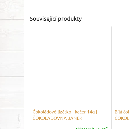
Související produkty
Čokoládové lízátko - kačer 14g |
Bílá č
ČOKOLÁDOVNA JANEK
ČOKO