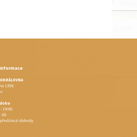
 informace
IOKRÁLOVNA
o 1356
ov
 doba
 - 19:00
 :00
e předchozí dohody