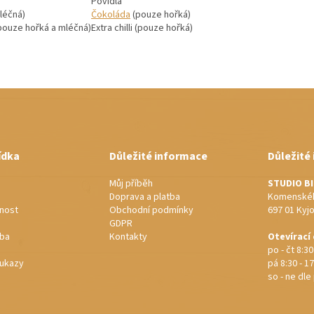
Povidla
léčná)
Čokoláda
(pouze hořká)
ouze hořká a mléčná)
Extra chilli (pouze hořká)
ídka
Důležité informace
Důležité
Můj příběh
STUDIO B
Doprava a platba
Komenskéh
nost
Obchodní podmínky
697 01 Kyj
GDPR
rba
Kontakty
Otevírací
po - čt 8:30
ukazy
pá 8:30 - 17
so - ne dl