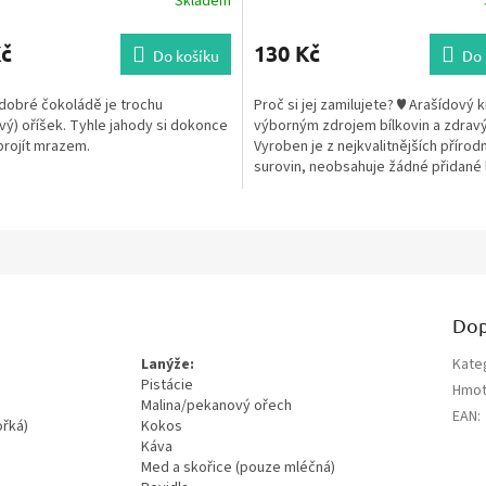
Skladem
Kč
130 Kč
Do košíku
Do 
dobré čokoládě je trochu
Proč si jej zamilujete? ♥ Arašídový 
ý) oříšek. Tyhle jahody si dokonce
výborným zdrojem bílkovin a zdravý
projít mrazem.
Vyroben je z nejkvalitnějších přírod
surovin, neobsahuje žádné přidané lá
Dop
Lanýže:
Kate
Pistácie
Hmot
Malina/pekanový ořech
EAN
:
ořká)
Kokos
Káva
Med a skořice (pouze mléčná)