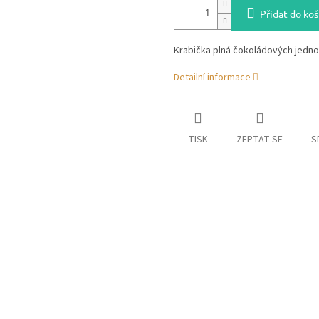
Přidat do koš
Krabička plná čokoládových jedno
Detailní informace
TISK
ZEPTAT SE
S