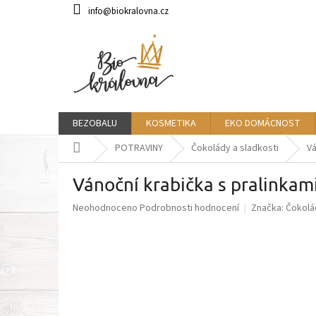
Přejít
info@biokralovna.cz
na
obsah
BEZOBALU
KOSMETIKA
EKO DOMÁCNOST
Domů
POTRAVINY
Čokolády a sladkosti
Vá
Vánoční krabička s pralinka
Průměrné
Neohodnoceno
Podrobnosti hodnocení
Značka:
Čokolá
hodnocení
produktu
je
0,0
z
5
hvězdiček.