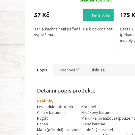
Skladem (5-10 dnů)
57 Kč
175 
Do košíku
Tahle kachna není pečená, ale k dokonalosti
Cesta k 
vypražená.
(pekanov
musely 
Popis
Hodnocení
Diskuze
Detailní popis produktu
Pralinky
:
Levandule (přírodní)
Karamel
Chilli v karamelu
Hruškový karamel
Nugát
Meruňka (oranžová) (pouze h
Banán
Slaný karamel
Máta (přírodní)
–
sezónní
Jablečný karamel