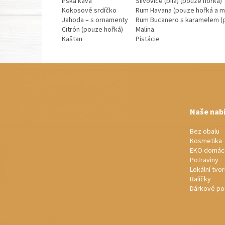
Irská káva
Slivovice (bílá) (pouze hořká)
Kokosové srdíčko
Rum Havana (pouze hořká a m
Jahoda – s ornamenty
Rum Bucanero s karamelem (p
Citrón (pouze hořká)
Malina
Kaštan
Pistácie
Z
á
p
a
t
Naše nab
í
Bez obalu
Kosmetika
EKO domác
Potraviny
Lokální tvo
Balíčky
Dárkové po