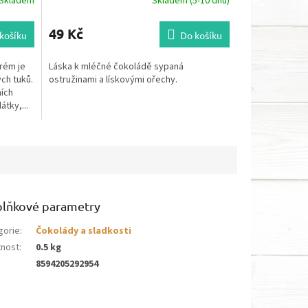
Skladem
Skladem (5-10 dnů)
49 Kč
košíku
Do košíku
krém je
Láska k mléčné čokoládě sypaná
ch tuků.
ostružinami a lískovými ořechy.
ních
tky,...
lňkové parametry
gorie
:
Čokolády a sladkosti
nost
:
0.5 kg
8594205292954