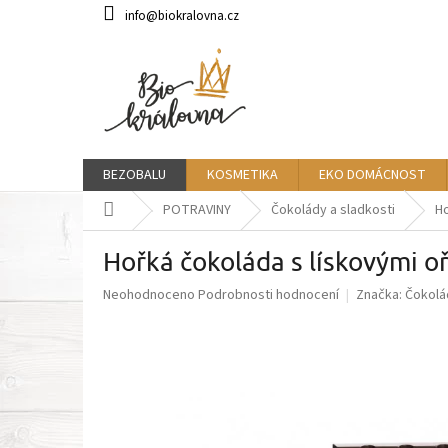
Přejít
info@biokralovna.cz
na
obsah
BEZOBALU
KOSMETIKA
EKO DOMÁCNOST
Domů
POTRAVINY
Čokolády a sladkosti
H
Hořká čokoláda s lískovými
Průměrné
Neohodnoceno
Podrobnosti hodnocení
Značka:
Čokolá
hodnocení
produktu
je
0,0
z
5
hvězdiček.