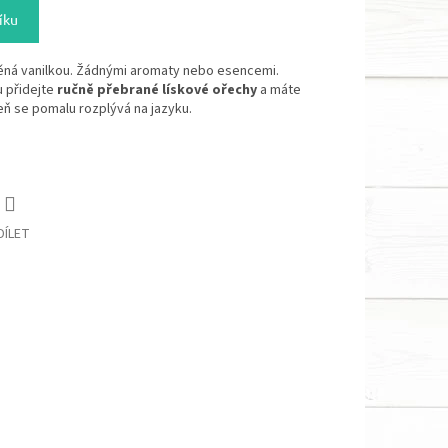
íku
ná vanilkou. Žádnými aromaty nebo esencemi.
u přidejte
ručně přebrané lískové ořechy
a máte
veň se pomalu rozplývá na jazyku.
DÍLET