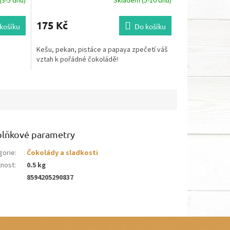
3-5 dnů)
Skladem (5-10 dnů)
175 Kč
košíku
Do košíku
Kešu, pekan, pistáce a papaya zpečetí váš
vztah k pořádné čokoládě!
lňkové parametry
gorie
:
Čokolády a sladkosti
nost
:
0.5 kg
8594205290837