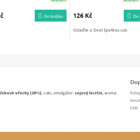
Skladem
Skladem (
Kč
126 Kč
Do košíku
Do 
Oslaďte si život špetkou soli.
Dop
lískové ořechy (20%)
, cukr, emulgátor:
sojový lecitin
, aroma:
Kate
Hmot
EAN
: