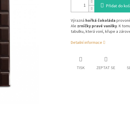
Přidat do koš
Výrazná
hořká čokoláda
provoně
Ale
zrníčky pravé vanilky
. K tom
tabulku, která voní, křupe a záro
Detailní informace
TISK
ZEPTAT SE
S