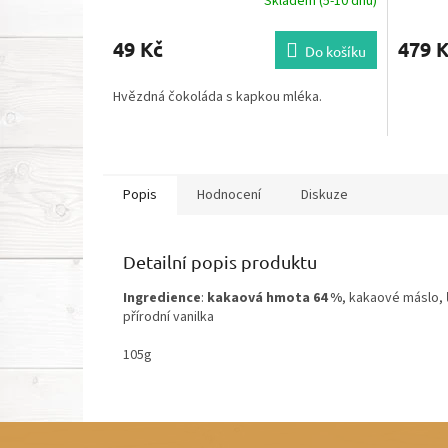
Skladem (5-10 dnů)
49 Kč
479 
Do košíku
Hvězdná čokoláda s kapkou mléka.
Popis
Hodnocení
Diskuze
Detailní popis produktu
Ingredience
:
kakaová hmota 64 %
, kakaové máslo,
přírodní vanilka
105g
Z