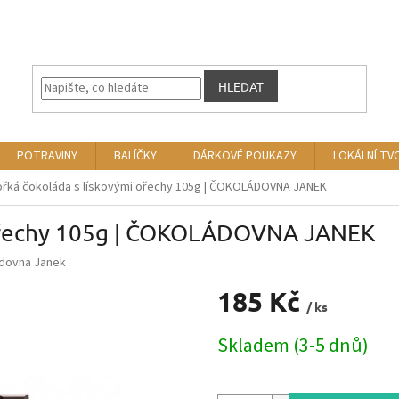
HLEDAT
POTRAVINY
BALÍČKY
DÁRKOVÉ POUKAZY
LOKÁLNÍ TV
ořká čokoláda s lískovými ořechy 105g | ČOKOLÁDOVNA JANEK
 ořechy 105g | ČOKOLÁDOVNA JANEK
dovna Janek
185 Kč
/ ks
Měrná
Skladem (3-5 dnů)
cena: