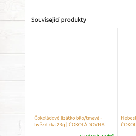
Související produkty
Čokoládové lízátko bílo/tmavá -
Nebesk
hvězdička 23g | ČOKOLÁDOVNA
ČOKO
JANEK