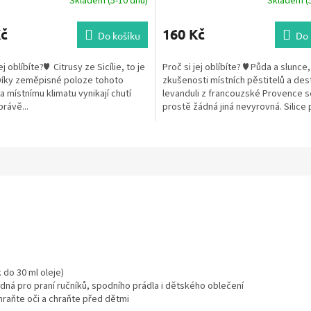
Skladem (5-10 dnů)
Skladem (5
Kč
160 Kč
Do košíku
Do 
ej oblíbíte?♥ Citrusy ze Sicílie, to je
Proč si jej oblíbíte? ♥ Půda a slunce,
Díky zeměpisné poloze tohoto
zkušenosti místních pěstitelů a dest
a místnímu klimatu vynikají chutí
levanduli z francouzské Provence s
 právě...
prostě žádná jiná nevyrovná. Silice
z...
 do 30 ml oleje)
hodná pro praní ručníků, spodního prádla i dětského oblečení
hraňte oči a chraňte před dětmi