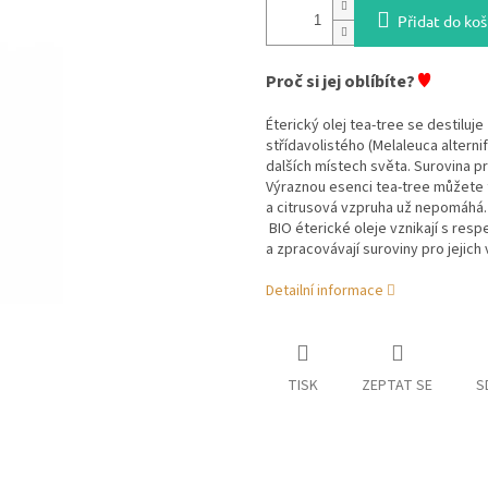
Přidat do koš
♥
Proč si jej oblíbíte?
Éterický olej tea-tree se destiluje
střídavolistého (Melaleuca alterni
dalších místech světa. Surovina pr
Výraznou esenci tea-tree můžete ta
a citrusová vzpruha už nepomáhá.
BIO éterické oleje vznikají s resp
a zpracovávají suroviny pro jejich
Detailní informace
TISK
ZEPTAT SE
S