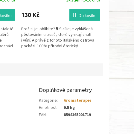
-10 dnů)
Skladem (5-10 dnů)
130 Kč
košíku
Do košíku
 staleté
Proč si jej oblíbíte? ♥ Sicílie je vyhlášená
ilérů –
pěstováním citrusů, které vynikají chutí
e
i vůní. A právě z tohoto italského ostrova
 pochází
pochází 100% přírodní éterický
pomerančový...
Doplňkové parametry
Kategorie
:
Aromaterapie
Hmotnost
:
0.5 kg
EAN
:
8594165001719