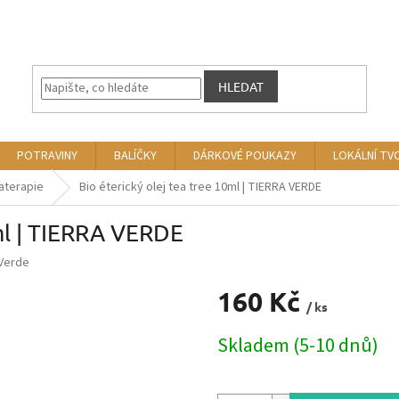
HLEDAT
POTRAVINY
BALÍČKY
DÁRKOVÉ POUKAZY
LOKÁLNÍ TV
aterapie
Bio éterický olej tea tree 10ml | TIERRA VERDE
0ml | TIERRA VERDE
 Verde
160 Kč
/ ks
Měrná
Skladem (5-10 dnů)
cena: