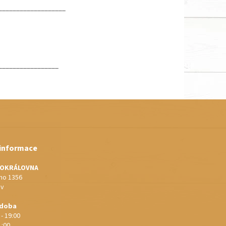
___________________
_________________
 informace
IOKRÁLOVNA
o 1356
ov
 doba
 - 19:00
 :00