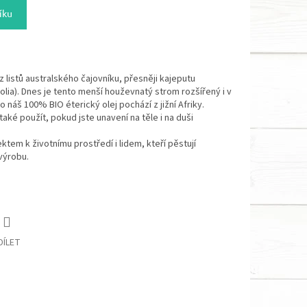
íku
 z listů australského čajovníku, přesněji kajeputu
folia). Dnes je tento menší houževnatý strom rozšířený i v
o náš 100% BIO éterický olej pochází z jižní Afriky.
ké použít, pokud jste unavení na těle i na duši
ektem k životnímu prostředí i lidem, kteří pěstují
 výrobu.
DÍLET