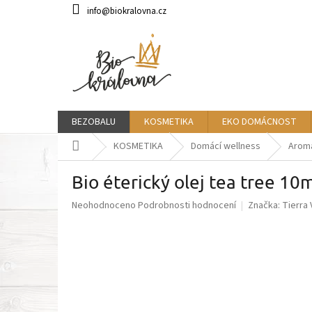
Přejít
info@biokralovna.cz
na
obsah
BEZOBALU
KOSMETIKA
EKO DOMÁCNOST
Domů
KOSMETIKA
Domácí wellness
Arom
Bio éterický olej tea tree 1
Průměrné
Neohodnoceno
Podrobnosti hodnocení
Značka:
Tierra
hodnocení
produktu
je
0,0
z
5
hvězdiček.