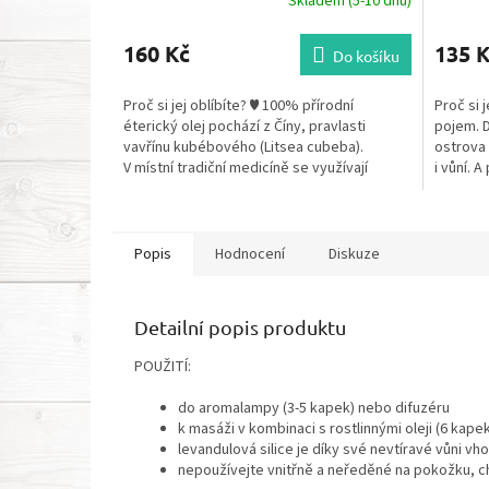
Skladem (5-10 dnů)
160 Kč
135 
Do košíku
Proč si jej oblíbíte? ♥ 100% přírodní
Proč si j
éterický olej pochází z Číny, pravlasti
pojem. 
vavřínu kubébového (Litsea cubeba).
ostrova 
V místní tradiční medicíně se využívají
i vůní. A
všechny...
Popis
Hodnocení
Diskuze
Detailní popis produktu
POUŽITÍ:
do aromalampy (3-5 kapek) nebo difuzéru
k masáži v kombinaci s rostlinnými oleji (6 kapek
levandulová silice je díky své nevtíravé vůni v
nepoužívejte vnitřně a neředěné na pokožku, c