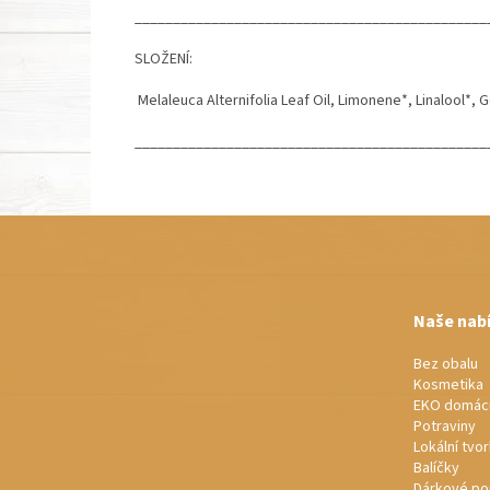
______________________________________________
SLOŽENÍ:
Melaleuca Alternifolia Leaf Oil, Limonene*, Linalool*, 
______________________________________________
Z
á
p
a
t
Naše nab
í
Bez obalu
Kosmetika
EKO domác
Potraviny
Lokální tvo
Balíčky
Dárkové po