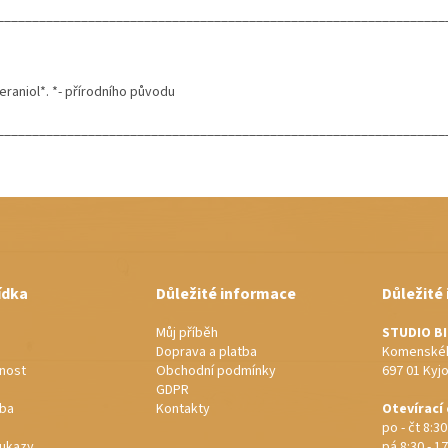
________________________________________________________________
Geraniol*. *- přírodního původu
________________________________________________________________
ídka
Důležité informace
Důležité
Můj příběh
STUDIO B
Doprava a platba
Komenskéh
nost
Obchodní podmínky
697 01 Kyj
GDPR
rba
Kontakty
Otevírací
po - čt 8:30
ukazy
pá 8:30 - 17