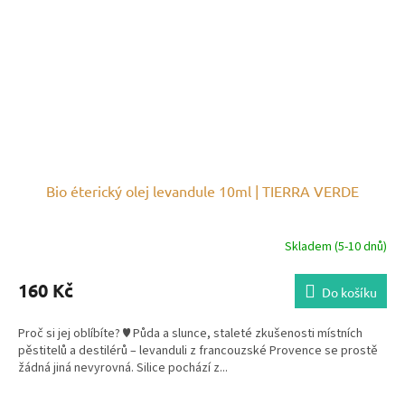
Bio éterický olej levandule 10ml | TIERRA VERDE
Skladem (5-10 dnů)
160 Kč
Do košíku
Proč si jej oblíbíte? ♥ Půda a slunce, staleté zkušenosti místních
pěstitelů a destilérů – levanduli z francouzské Provence se prostě
žádná jiná nevyrovná. Silice pochází z...