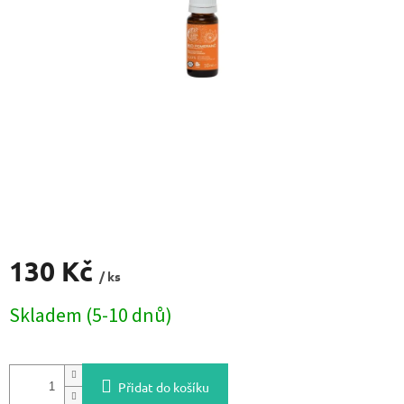
130 Kč
/ ks
Měrná
Skladem (5-10 dnů)
cena:
Přidat do košíku