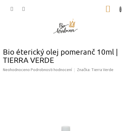
Přejít
NÁKUP
na
obsah
KOŠÍK
Bio éterický olej pomeranč 10ml |
TIERRA VERDE
Průměrné
Neohodnoceno
Podrobnosti hodnocení
Značka:
Tierra Verde
hodnocení
produktu
je
0,0
z
5
hvězdiček.