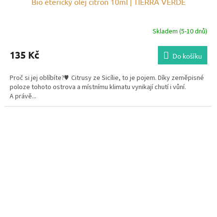
Bio éterický olej citron 10ml | TIERRA VERDE
Skladem (5-10 dnů)
135 Kč
Do košíku
Proč si jej oblíbíte?♥ Citrusy ze Sicílie, to je pojem. Díky zeměpisné
poloze tohoto ostrova a místnímu klimatu vynikají chutí i vůní.
A právě...