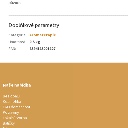
původu
___________________________________________________________
Doplňkové parametry
Kategorie
:
Aromaterapie
Hmotnost
:
0.5 kg
EAN
:
8594165001627
Z
á
p
a
Naše nabídka
t
í
Bez obalu
Kosmetika
EKO domácnost
Potraviny
Lokální tvorba
Balíčky