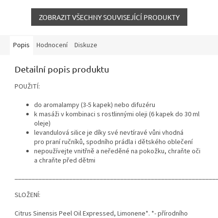
ZOBRAZIT VŠECHNY SOUVISEJÍCÍ PRODUKTY
Popis
Hodnocení
Diskuze
Detailní popis produktu
POUŽITÍ:
do aromalampy (3-5 kapek) nebo difuzéru
k masáži v kombinaci s rostlinnými oleji (6 kapek do 30 ml
oleje)
levandulová silice je díky své nevtíravé vůni vhodná
pro praní ručníků, spodního prádla i dětského oblečení
nepoužívejte vnitřně a neředěné na pokožku, chraňte oči
a chraňte před dětmi
___________________________________________________________
SLOŽENÍ:
Citrus Sinensis Peel Oil Expressed, Limonene*. *- přírodního