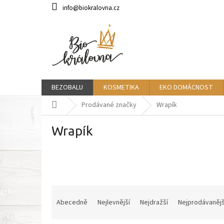
Přejít
info@biokralovna.cz
na
obsah
BEZOBALU
KOSMETIKA
EKO DOMÁCNOST
Domů
Prodávané značky
Wrapík
Wrapík
Ř
a
Abecedně
Nejlevnější
Nejdražší
Nejprodávanějš
z
e