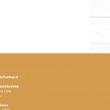
 informace
IOKRÁLOVNA
o 1356
ov
 doba
 - 19:00