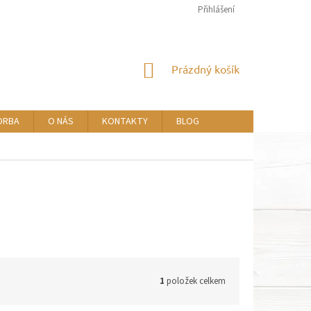
Přihlášení
NÁKUPNÍ
Prázdný košík
KOŠÍK
ORBA
O NÁS
KONTAKTY
BLOG
1
položek celkem