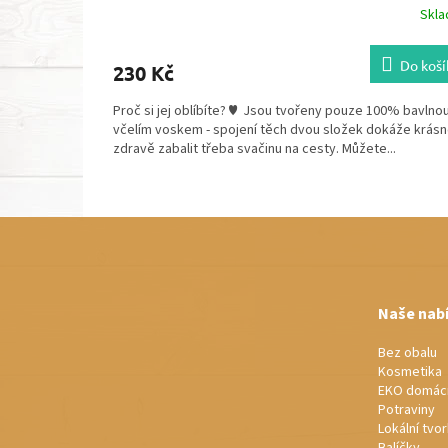
Skl
Do koší
230 Kč
Proč si jej oblíbíte? ♥ Jsou tvořeny pouze 100% bavlnou
včelím voskem - spojení těch dvou složek dokáže krásn
zdravě zabalit třeba svačinu na cesty. Můžete...
Z
á
p
a
t
Naše nab
í
Bez obalu
Kosmetika
EKO domác
Potraviny
Lokální tvo
Balíčky