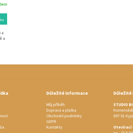
adem
ku
 a
ě a
O
v
l
á
d
a
c
ídka
Důležité informace
Důležité
í
p
Můj příběh
STUDIO B
r
Doprava a platba
Komenskéh
v
nost
Obchodní podmínky
697 01 Kyj
k
GDPR
y
rba
Kontakty
Otevírací
v
po - čt 8:30