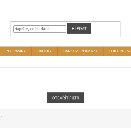
HLEDAT
POTRAVINY
BALÍČKY
DÁRKOVÉ POUKAZY
LOKÁLNÍ TV
OTEVŘÍT FILTR
í