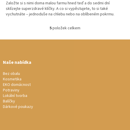
Založte si s nimi doma malou farmu hned teď a do sedmi dní
sklízejte superzdravé klíčky. A co si vypěstujete, to si také
vychutnáte – jednoduše na chlebu nebo na oblíbeném pokrmu.
5
položek celkem
O
v
Z
l
á
á
d
p
a
a
Naše nabídka
c
t
í
í
Bez obalu
p
Kosmetika
r
EKO domácnost
v
Potraviny
k
Lokální tvorba
y
Balíčky
v
Dárkové poukazy
ý
p
i
s
u