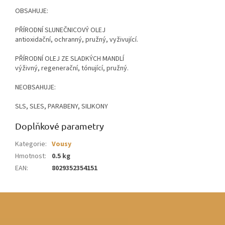
OBSAHUJE:
PŘÍRODNÍ SLUNEČNICOVÝ OLEJ
antioxidační, ochranný, pružný, vyživující.
PŘÍRODNÍ OLEJ ZE SLADKÝCH MANDLÍ
výživný, regenerační, tónující, pružný.
NEOBSAHUJE:
SLS, SLES, PARABENY, SILIKONY
Doplňkové parametry
Kategorie
:
Vousy
Hmotnost
:
0.5 kg
EAN
:
8029352354151
Z
á
p