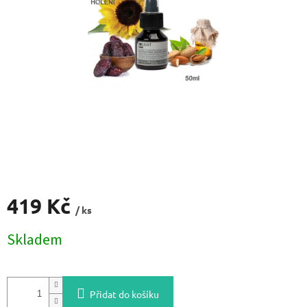
419 Kč
/ ks
Měrná
Skladem
cena:
Přidat do košíku