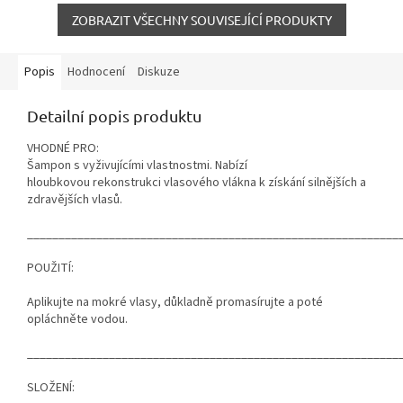
ZOBRAZIT VŠECHNY SOUVISEJÍCÍ PRODUKTY
Popis
Hodnocení
Diskuze
Detailní popis produktu
VHODNÉ PRO:
Šampon s vyživujícími vlastnostmi. Nabízí
hloubkovou rekonstrukci vlasového vlákna k získání silnějších a
zdravějších vlasů.
___________________________________________________________
POUŽITÍ:
Aplikujte na mokré vlasy, důkladně promasírujte a poté
opláchněte vodou.
___________________________________________________________
SLOŽENÍ: