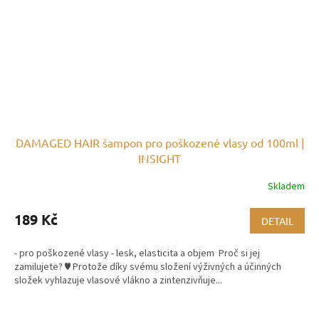
DAMAGED HAIR šampon pro poškozené vlasy od 100ml |
INSIGHT
Skladem
189 Kč
DETAIL
- pro poškozené vlasy - lesk, elasticita a objem Proč si jej
zamilujete? ♥ Protože díky svému složení výživných a účinných
složek vyhlazuje vlasové vlákno a zintenzivňuje...