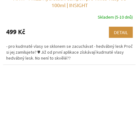
100ml | INSIGHT
Skladem (5-10 dnů)
499 Kč
DETAIL
- pro kudrnaté vlasy se sklonem se zacuchávat - hedvábný lesk Proč
si jej zamilujete? ♥ Již od první aplikace získávají kudrnaté vlasy
hedvábný lesk. No není to skvělé??