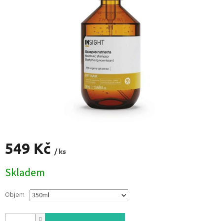
549 Kč
/ ks
Měrná
Skladem
cena:
Objem