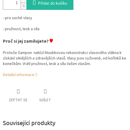
Přidat do košíku
- pro suché vlasy
- pružnost, lesk a síla
♥
Proč si jej zamilujete?
Protože šampon nabízí hloubkovou rekonstrukci vlasového vlákna k
získání silnějších a zdravějších vlasů. Vlasy jsou vyživené, od kořínků ke
konečkům. Vrátí pružnost, lesk a sílu Vašim vlasům.
Detailní informace
ZEPTAT SE
SDÍLET
Související produkty