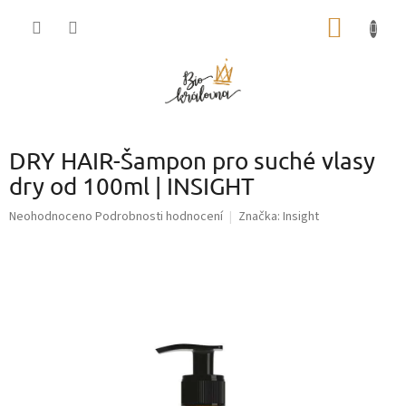
Přejít
NÁKUP
na
obsah
KOŠÍK
DRY HAIR-Šampon pro suché vlasy
dry od 100ml | INSIGHT
Průměrné
Neohodnoceno
Podrobnosti hodnocení
Značka:
Insight
hodnocení
produktu
je
0,0
z
5
hvězdiček.