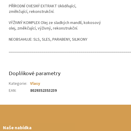
PŘÍRODNÍ OVESNÝ EXTRAKT Uklidňující,
změkčující, rekonstrukční.
VÝŽIVNÝ KOMPLEX Olej ze sladkých mandlí, kokosový
olej, změkčující, výživný, rekonstrukční.
NEOBSAHUJE: SLS, SLES, PARABENY, SILIKONY
___________________________________________________________
Doplňkové parametry
Kategorie
:
Vlasy
EAN
:
8029352353239
Z
á
p
a
Naše nabídka