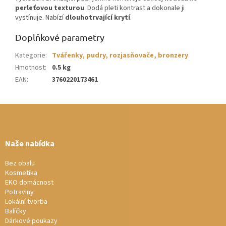
perleťovou texturou
. Dodá pleti kontrast a dokonale ji
vystínuje. Nabízí
dlouhotrvající krytí
.
Doplňkové parametry
Kategorie
:
Tvářenky, pudry, rozjasňovače, bronzery
Hmotnost
:
0.5 kg
EAN
:
3760220173461
Z
á
p
a
Naše nabídka
t
í
Bez obalu
Kosmetika
EKO domácnost
Potraviny
Lokální tvorba
Balíčky
Dárkové poukazy