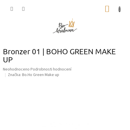
Přejít
NÁKUP
na
obsah
KOŠÍK
Bronzer 01 | BOHO GREEN MAKE
UP
Průměrné
Neohodnoceno
Podrobnosti hodnocení
hodnocení
Značka:
Bo.Ho Green Make up
produktu
je
0,0
z
5
hvězdiček.