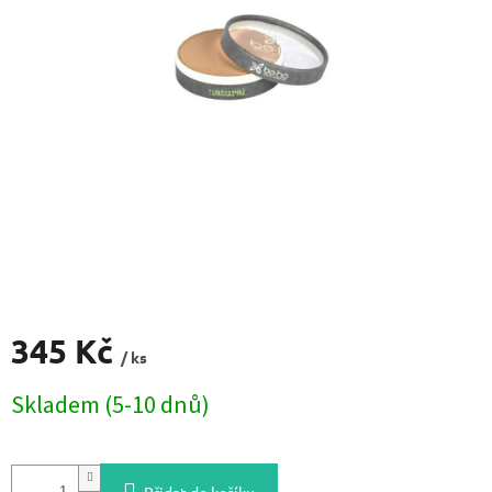
345 Kč
/ ks
Měrná
Skladem (5-10 dnů)
cena: