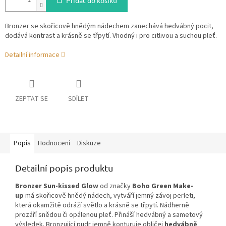
Přidat do košíku
Bronzer se skořicově hnědým nádechem zanechává hedvábný pocit,
dodává kontrast a krásně se třpytí. Vhodný i pro citlivou a suchou pleť.
Detailní informace
ZEPTAT SE
SDÍLET
Popis
Hodnocení
Diskuze
Detailní popis produktu
Bronzer Sun-kissed Glow
od značky
Boho Green Make-
up
má skořicově hnědý nádech, vytváří jemný závoj perleti,
která okamžitě odráží světlo a krásně se třpytí. Nádherně
prozáří snědou či opálenou pleť. Přináší hedvábný a sametový
výsledek. Bronzující pudr jemně konturuje obličej
hedvábně