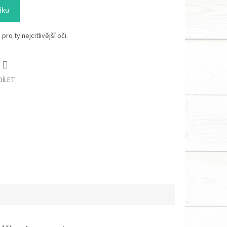
íku
pro ty nejcitlivější oči.
DÍLET