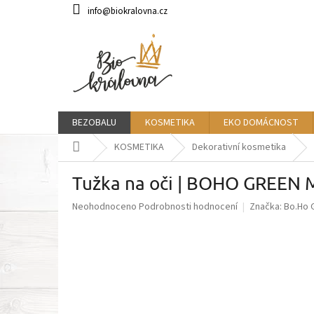
Přejít
info@biokralovna.cz
na
obsah
BEZOBALU
KOSMETIKA
EKO DOMÁCNOST
Domů
KOSMETIKA
Dekorativní kosmetika
Tužka na oči | BOHO GREEN
Průměrné
Neohodnoceno
Podrobnosti hodnocení
Značka:
Bo.Ho 
hodnocení
produktu
je
0,0
z
5
hvězdiček.