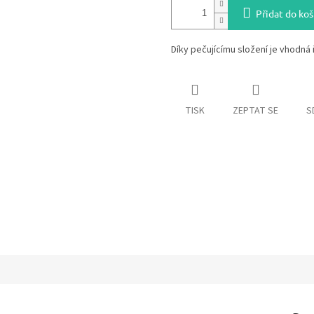
Přidat do koš
Díky pečujícímu složení je vhodná i 
TISK
ZEPTAT SE
S