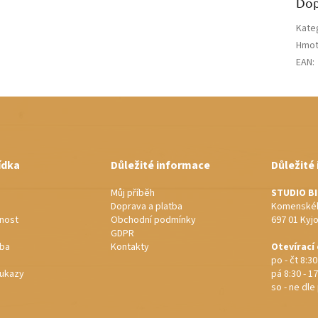
Dop
Kate
Hmot
EAN
:
ídka
Důležité informace
Důležité
Můj příběh
STUDIO B
Doprava a platba
Komenskéh
nost
Obchodní podmínky
697 01 Kyj
GDPR
rba
Kontakty
Otevírací
po - čt 8:30
ukazy
pá 8:30 - 17
so - ne dl