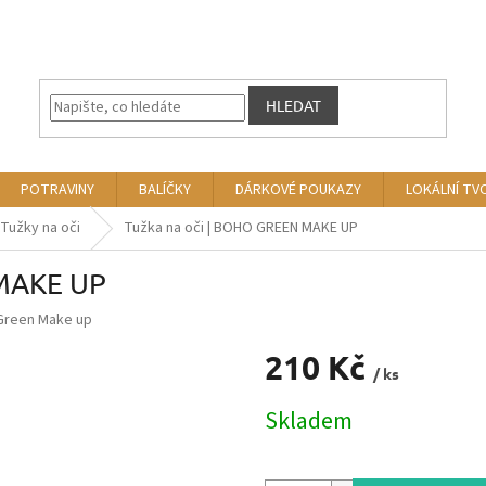
HLEDAT
POTRAVINY
BALÍČKY
DÁRKOVÉ POUKAZY
LOKÁLNÍ TV
Tužky na oči
Tužka na oči | BOHO GREEN MAKE UP
 MAKE UP
Green Make up
210 Kč
/ ks
Měrná
Skladem
cena: