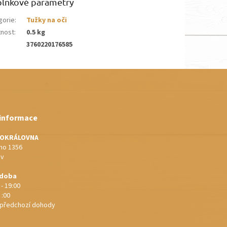
lňkové parametry
gorie
:
Tužky na oči
nost
:
0.5 kg
3760220176585
 informace
IOKRÁLOVNA
o 1356
ov
 doba
 - 19:00
 :00
e předchozí dohody