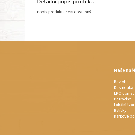
Detailní popis produktu
Popis produktu není dostupný
Z
á
p
a
t
Naše nab
í
Bez obalu
Kosmetika
EKO domác
Potraviny
Lokální tvo
Balíčky
Dárkové po