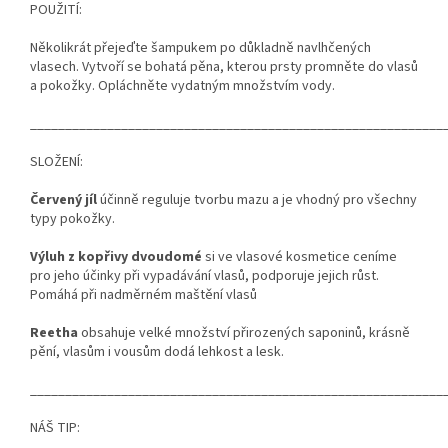
POUŽITÍ:
Několikrát přejeďte šampukem po důkladně navlhčených
vlasech. Vytvoří se bohatá pěna, kterou prsty promněte do vlasů
a pokožky. Opláchněte vydatným množstvím vody.
___________________________________________________________
SLOŽENÍ:
Červený jíl
účinně reguluje tvorbu mazu a je vhodný pro všechny
typy pokožky.
Výluh z kopřivy dvoudomé
si ve vlasové kosmetice ceníme
pro jeho účinky při vypadávání vlasů, podporuje jejich růst.
Pomáhá při nadměrném maštění vlasů
Reetha
obsahuje velké množství přirozených saponinů, krásně
pění, vlasům i vousům dodá lehkost a lesk.
___________________________________________________________
NÁŠ TIP: