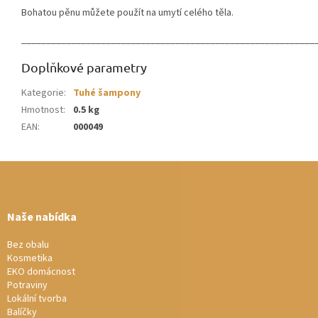
Bohatou pěnu můžete použít na umytí celého těla.
___________________________________________________________
Doplňkové parametry
Kategorie
:
Tuhé šampony
Hmotnost
:
0.5 kg
EAN
:
000049
Z
á
p
a
Naše nabídka
t
í
Bez obalu
Kosmetika
EKO domácnost
Potraviny
Lokální tvorba
Balíčky