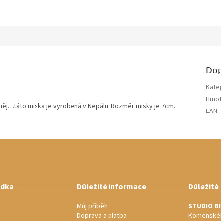
Dop
Kate
Hmot
 něj…táto miska je vyrobená v Nepálu. Rozměr misky je 7cm.
EAN
:
ídka
Důležité informace
Důležité
Můj příběh
STUDIO B
Doprava a platba
Komenskéh