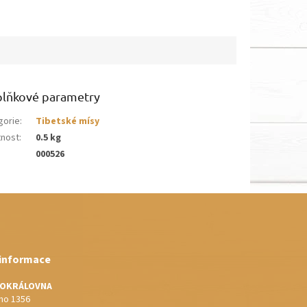
lňkové parametry
gorie
:
Tibetské mísy
nost
:
0.5 kg
000526
 informace
IOKRÁLOVNA
o 1356