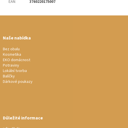
EAN
:
3760220175007
Z
á
p
a
Naše nabídka
t
í
Bez obalu
Kosmetika
EKO domácnost
Potraviny
Lokální tvorba
Balíčky
Dárkové poukazy
Důležité informace