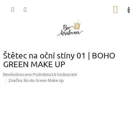
Přejít
NÁKUP
na
obsah
KOŠÍK
Štětec na oční stíny 01 | BOHO
GREEN MAKE UP
Průměrné
Neohodnoceno
Podrobnosti hodnocení
hodnocení
Značka:
Bo.Ho Green Make up
produktu
je
0,0
z
5
hvězdiček.