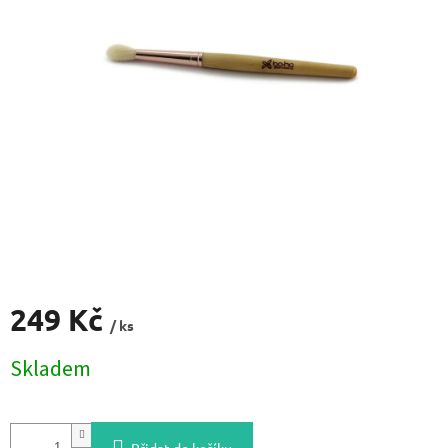
249 Kč
/ ks
Měrná
Skladem
cena: