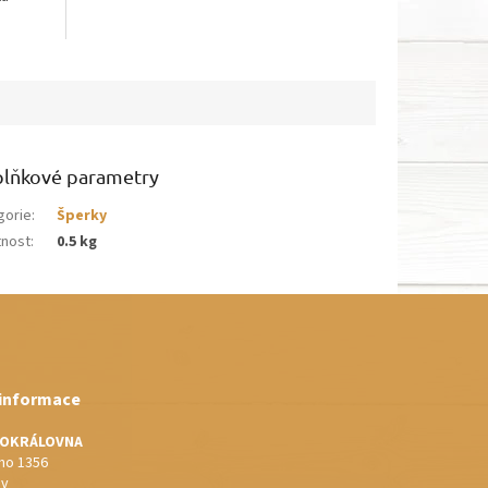
lňkové parametry
gorie
:
Šperky
nost
:
0.5 kg
 informace
IOKRÁLOVNA
o 1356
ov