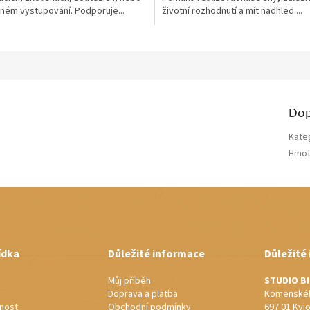
jném vystupování. Podporuje...
životní rozhodnutí a mít nadhled....
Dop
Kate
Hmot
ídka
Důležité informace
Důležité
Můj příběh
STUDIO B
Doprava a platba
Komenskéh
nost
Obchodní podmínky
697 01 Kyj