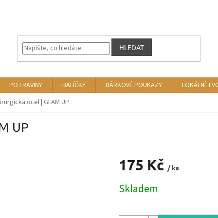
HLEDAT
POTRAVINY
BALÍČKY
DÁRKOVÉ POUKAZY
LOKÁLNÍ TV
irurgická ocel | GLAM UP
AM UP
175 Kč
/ ks
Měrná
Skladem
cena: