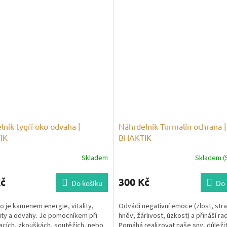
ník tygří oko odvaha |
Náhrdelník Turmalín ochrana |
IK
BHAKTIK
Skladem
Skladem (5
Kč
300 Kč
Do košíku
Do 
o je kamenem energie, vitality,
Odvádí negativní emoce (zlost, stra
ity a odvahy. Je pomocníkem při
hněv, žárlivost, úzkost) a přináší ra
acích, zkouškách, soutěžích, nebo
Pomáhá realizovat naše sny, důleži