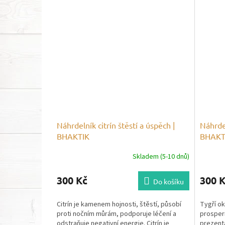
Náhrdelník citrín štěstí a úspěch |
Náhrdel
BHAKTIK
BHAKT
Skladem (5-10 dnů)
300 Kč
300 
Do košíku
Citrín je kamenem hojnosti, štěstí, působí
Tygří ok
proti nočním můrám, podporuje léčení a
prosper
odstraňuje negativní energie. Citrín je
prezent