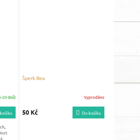
Šperk Bea
-10 dnů)
Vyprodáno
50 Kč
košíku
Do košíku
ch,
dost.
tá