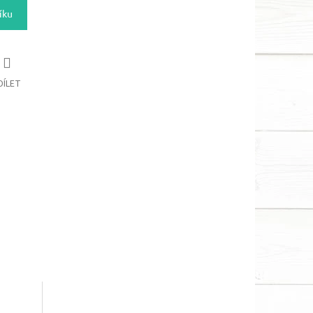
íku
DÍLET