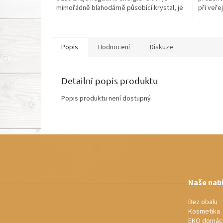
mimořádně blahodárně působící krystal, je
při veře
to šťastný a...
Popis
Hodnocení
Diskuze
Detailní popis produktu
Popis produktu není dostupný
Z
á
p
a
t
Naše nab
í
Bez obalu
Kosmetika
EKO domác