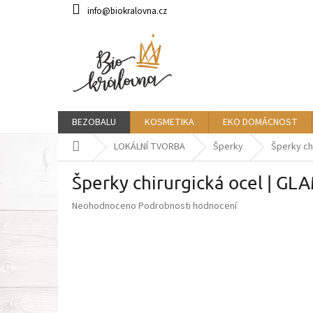
Přejít
info@biokralovna.cz
na
obsah
BEZOBALU
KOSMETIKA
EKO DOMÁCNOST
Domů
LOKÁLNÍ TVORBA
Šperky
Šperky ch
Šperky chirurgická ocel | GL
Průměrné
Neohodnoceno
Podrobnosti hodnocení
hodnocení
produktu
je
0,0
z
5
hvězdiček.