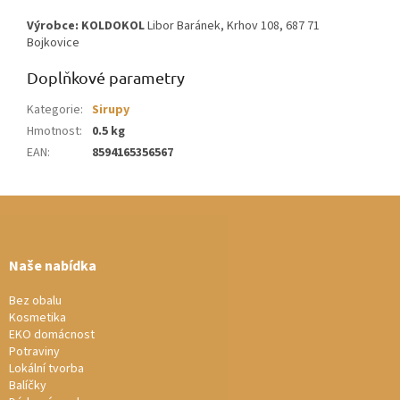
Výrobce: KOLDOKOL
Libor Baránek, Krhov 108, 687 71
Bojkovice
Doplňkové parametry
Kategorie
:
Sirupy
Hmotnost
:
0.5 kg
EAN
:
8594165356567
Z
á
p
a
Naše nabídka
t
í
Bez obalu
Kosmetika
EKO domácnost
Potraviny
Lokální tvorba
Balíčky