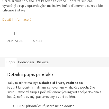
Užijte si chuť horkého léta každý den v roce. Dopřejte si ručně
vyráběný sirup z opravdových malin, kvalitního třtinového cukru a bio
citrónové šťávy.
Detailní informace
ZEPTAT SE
SDÍLET
Popis
Hodnocení
Diskuze
Detailní popis produktu
Taky milujete maliny?
Oslaďte si život, vodu nebo
jogurt
lahodnými malinami schovanými v lahvičce poctivého
sirupu. Ovocný sirup z pečlivě vybraných ingrediencí je dokonale
hustý, nefiltrovaný, pasterovaný a voní po létu.
100% přírodní chuť, které nejde odolat