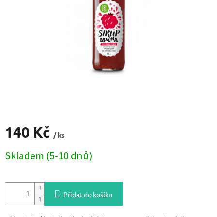
140 Kč
/ ks
Měrná
Skladem (5-10 dnů)
cena:
Přidat do košíku