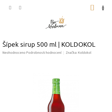
Přejít
NÁKUP
na
obsah
KOŠÍK
Šípek sirup 500 ml | KOLDOKOL
Průměrné
Neohodnoceno
Podrobnosti hodnocení
Značka:
Koldokol
hodnocení
produktu
je
0,0
z
5
hvězdiček.