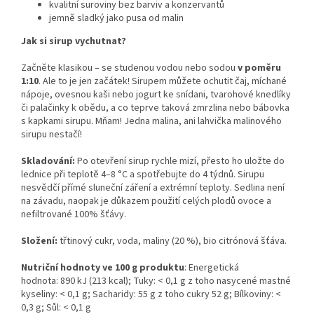
kvalitní suroviny bez barviv a konzervantů
jemně sladký jako pusa od malin
Jak si sirup vychutnat?
Začněte klasikou – se studenou vodou nebo sodou
v poměru
1:10
. Ale to je jen začátek! Sirupem můžete ochutit čaj, míchané
nápoje, ovesnou kaši nebo jogurt ke snídani, tvarohové knedlíky
či palačinky k obědu, a co teprve taková zmrzlina nebo bábovka
s kapkami sirupu. Mňam! Jedna malina, ani lahvička malinového
sirupu nestačí!
Skladování:
Po otevření sirup rychle mizí, přesto ho uložte do
lednice při teplotě 4–8 °C a spotřebujte do 4 týdnů. Sirupu
nesvědčí přímé sluneční záření a extrémní teploty. Sedlina není
na závadu, naopak je důkazem použití celých plodů ovoce a
nefiltrované 100% šťávy.
Složení:
třtinový cukr, voda, maliny (20 %), bio citrónová šťáva.
Nutriční hodnoty
ve 100 g produktu
: Energetická
hodnota: 890 kJ (213 kcal); Tuky: < 0,1 g z toho nasycené mastné
kyseliny: < 0,1 g; Sacharidy: 55 g z toho cukry 52 g; Bílkoviny: <
0,3 g; Sůl: < 0,1 g