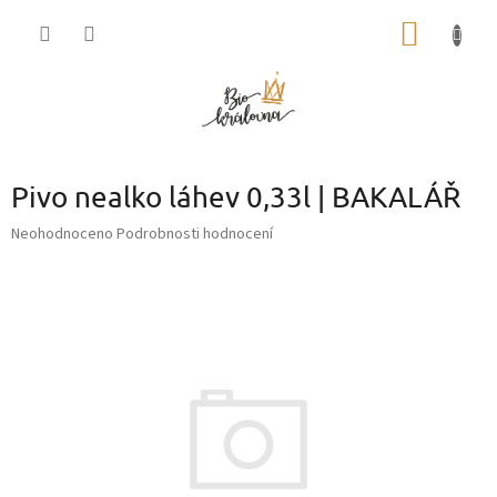
Přejít
NÁKUP
na
obsah
KOŠÍK
Pivo nealko láhev 0,33l | BAKALÁŘ
Průměrné
Neohodnoceno
Podrobnosti hodnocení
hodnocení
produktu
je
0,0
z
5
hvězdiček.