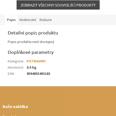
ZOBRAZIT VŠECHNY SOUVISEJÍCÍ PRODUKTY
Popis
Hodnocení
Diskuze
Detailní popis produktu
Popis produktu není dostupný
Doplňkové parametry
Kategorie
:
POTRAVINY
Hmotnost
:
0.5 kg
EAN
:
8594053493183
Z
á
p
a
Naše nabídka
t