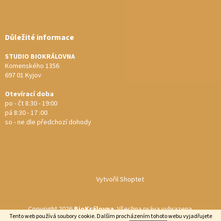
Důležité informace
STUDIO BIOKRÁLOVNA
Komenského 1356
697 01 Kyjov
Otevírací doba
po - čt 8:30 - 19:00
pá 8:30 - 17 :00
so - ne dle předchozí dohody
Vytvořil Shoptet
Copyright 2026
BioKrálovna
. Všechna práva vyhrazena.
Tento web používá soubory cookie. Dalším procházením tohoto webu vyjadřujete