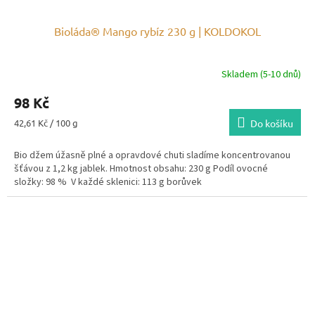
Bioláda® Mango rybíz 230 g | KOLDOKOL
Skladem (5-10 dnů)
98 Kč
Měrná
42,61 Kč / 100 g
Do košíku
cena:
Bio džem úžasně plné a opravdové chuti sladíme koncentrovanou
šťávou z 1,2 kg jablek. Hmotnost obsahu: 230 g Podíl ovocné
složky: 98 % V každé sklenici: 113 g borůvek