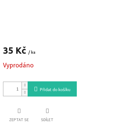
35 Kč
/ ks
Měrná
Vyprodáno
cena:
Přidat do košíku
ZEPTAT SE
SDÍLET