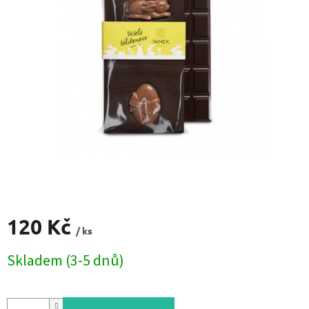
120 Kč
/ ks
Měrná
Skladem (3-5 dnů)
cena: