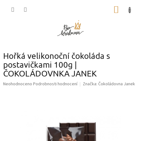
Přejít
NÁKUP
na
obsah
KOŠÍK
Hořká velikonoční čokoláda s
postavičkami 100g |
ČOKOLÁDOVNKA JANEK
Průměrné
Neohodnoceno
Podrobnosti hodnocení
Značka:
Čokoládovna Janek
hodnocení
produktu
je
0,0
z
5
hvězdiček.