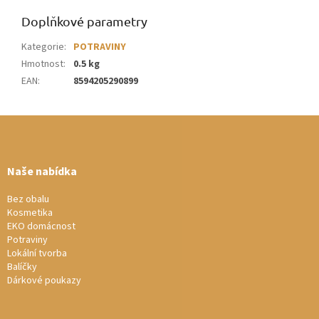
Doplňkové parametry
Kategorie
:
POTRAVINY
Hmotnost
:
0.5 kg
EAN
:
8594205290899
Z
á
p
a
Naše nabídka
t
í
Bez obalu
Kosmetika
EKO domácnost
Potraviny
Lokální tvorba
Balíčky
Dárkové poukazy