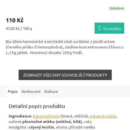
Skladem
110 Kč
Měrná
47,83 Kč / 100 g
Do košíku
cena:
Bio džem harmonické a nevšední chuti vyrábíme z plodů arónie
(černého jeřábu či temnoplodce), sladíme koncentrovanou šťávou z
1,2 kg jablek. Hmotnost obsahu: 230 g Podíl...
ZOBRAZIT VŠECHNY SOUVISEJÍCÍ PRODUKTY
Popis
Hodnocení
Diskuze
Detailní popis produktu
Ingredience
:
kakaová hmota
(tmavá, mléčná),
kakaové máslo
,
sušené
plnotučné mléko (mléčná, bílá)
, cukr,
emulgátor:
sójový lecitin
, aroma: přírodní vanilka