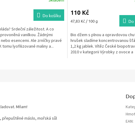
Skladem
110 Kč
Do košíku
Měrná
47,83 Kč / 100 g
Do 
cena:
oláda? Srdeční záležitost. A co
 provoněná vanilkou. Žádnými
Bio džem s plnou a opravdovou chut
 nebo esencemi. Ale zrníčky pravé
hrušek sladíme koncentrovanou šť
K tomu lyofilizované maliny a...
1,2 kg jablek. Vítěz České biopotrav
2010 v kategorii Výrobky z ovoce a
zeleniny. Hmotnost...
Dop
skladovat. Mňam!
Kate
Hmot
a, přepuštěné máslo, mořská sůl
EAN
: