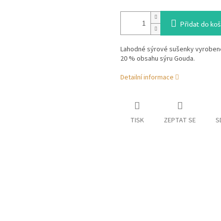
Přidat do koš
Lahodné sýrové sušenky vyrobené
20 % obsahu sýru Gouda.
Detailní informace
TISK
ZEPTAT SE
S