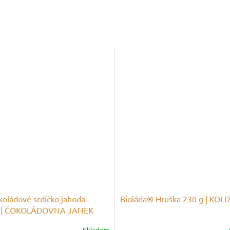
koládové srdíčko jahoda-
Bioláda® Hruška 230 g | KO
a | ČOKOLÁDOVNA JANEK