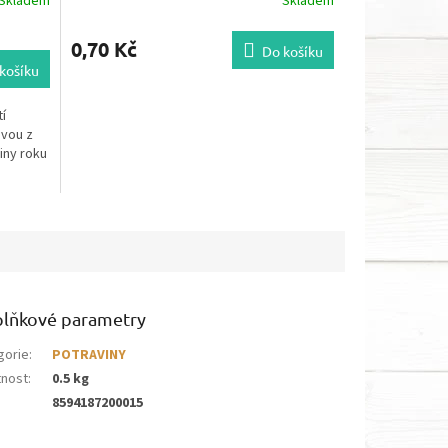
Skladem
Skladem
0,70 Kč
Do košíku
košíku
í
ávou z
iny roku
lňkové parametry
gorie
:
POTRAVINY
nost
:
0.5 kg
8594187200015