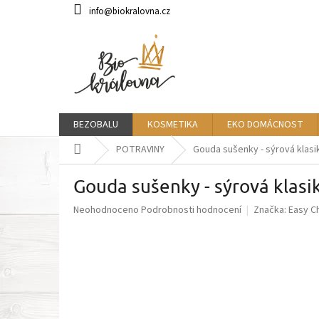
Přejít
info@biokralovna.cz
na
obsah
BEZOBALU
KOSMETIKA
EKO DOMÁCNOST
Domů
POTRAVINY
Gouda sušenky - sýrová klasi
Gouda sušenky - sýrová klasi
Průměrné
Neohodnoceno
Podrobnosti hodnocení
Značka:
Easy C
hodnocení
produktu
je
0,0
z
5
hvězdiček.