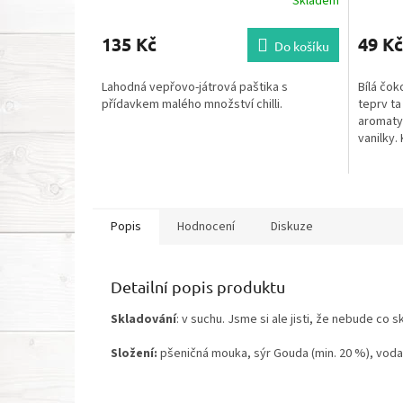
Skladem
135 Kč
49 Kč
Do košíku
Lahodná vepřovo-játrová paštika s
Bílá čok
přídavkem malého množství chilli.
teprv ta
aromaty
vanilky. 
Popis
Hodnocení
Diskuze
Detailní popis produktu
Skladování
: v suchu. Jsme si ale jisti, že nebude co 
Složení:
pšeničná mouka, sýr Gouda (min. 20 %), vod