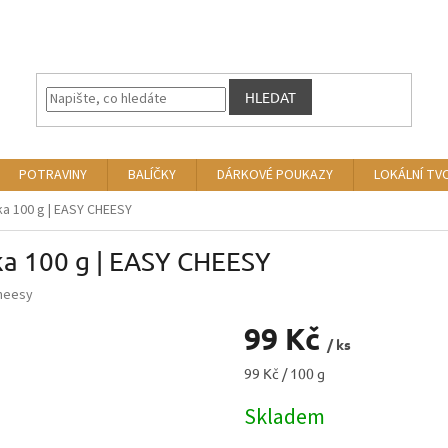
HLEDAT
POTRAVINY
BALÍČKY
DÁRKOVÉ POUKAZY
LOKÁLNÍ TV
ka 100 g | EASY CHEESY
ka 100 g | EASY CHEESY
heesy
99 Kč
/ ks
Měrná
99 Kč / 100 g
cena:
Skladem