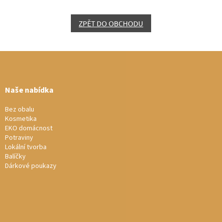
ZPĚT DO OBCHODU
Z
á
p
a
Naše nabídka
t
í
Bez obalu
Kosmetika
EKO domácnost
Potraviny
Lokální tvorba
Balíčky
Dárkové poukazy