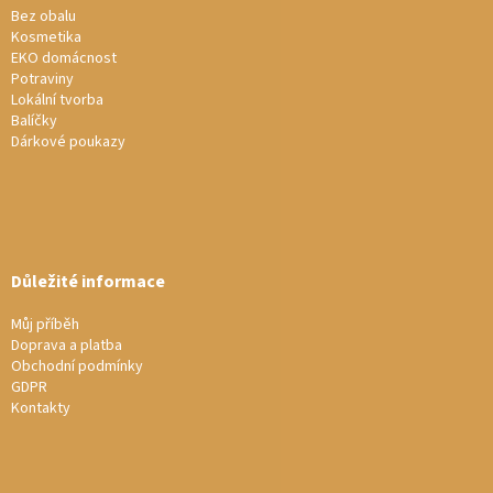
í
Bez obalu
p
Kosmetika
r
EKO domácnost
v
Potraviny
k
Lokální tvorba
y
Balíčky
v
Dárkové poukazy
ý
p
i
s
u
Důležité informace
Můj příběh
Doprava a platba
Obchodní podmínky
GDPR
Kontakty