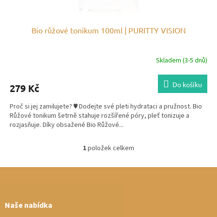
Bio růžové tonikum 100ml | PURITTY VISION
Skladem (3-5 dnů)
Do košíku
279 Kč
Proč si jej zamilujete? ♥ Dodejte své pleti hydrataci a pružnost. Bio
Růžové tonikum šetrně stahuje rozšířené póry, pleť tonizuje a
rozjasňuje. Díky obsažené Bio Růžové...
1
položek celkem
O
v
Z
l
á
á
d
p
a
a
Naše nabídka
c
t
í