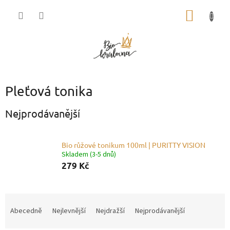
Přejít
NÁKUP
na
obsah
KOŠÍK
Pleťová tonika
Nejprodávanější
Bio růžové tonikum 100ml | PURITTY VISION
Skladem (3-5 dnů)
279 Kč
Ř
a
Abecedně
Nejlevnější
Nejdražší
Nejprodávanější
z