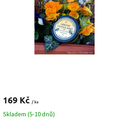
169 Kč
/ ks
Měrná
Skladem (5-10 dnů)
cena: