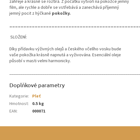
zahřeje a krásně se roztírá. Z počátku vytvoří na pokožce jemný
film, ale rychle a dobře se vstřebává a zanechává příjemný
jemný pocit z hýčkané
pokožky.
______________________________________________
SLOŽENÍ:
Díky přídavku výživných olejů a českého včelího vosku bude
vaše pokožka krásně napnutá a vyživována.
Esenciální oleje
působí v masti velmi harmonicky.
___________________________________________________________
Doplňkové parametry
Kategorie
:
Pleť
Hmotnost
:
0.5 kg
EAN
:
000071
Z
á