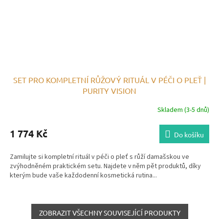
SET PRO KOMPLETNÍ RŮŽOVÝ RITUÁL V PÉČI O PLEŤ |
PURITY VISION
Skladem (3-5 dnů)
1 774 Kč
Do košíku
Zamilujte si kompletní rituál v péči o pleť s růží damašskou ve
zvýhodněném praktickém setu. Najdete v něm pět produktů, díky
kterým bude vaše každodenní kosmetická rutina...
ZOBRAZIT VŠECHNY SOUVISEJÍCÍ PRODUKTY