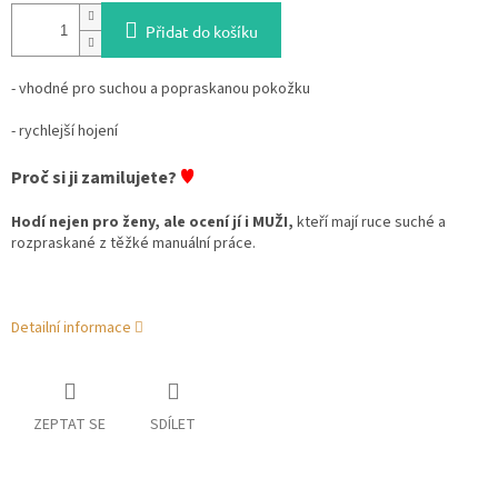
Přidat do košíku
- vhodné pro suchou a popraskanou pokožku
- rychlejší hojení
♥
Proč si ji zamilujete?
Hodí nejen pro ženy, ale ocení jí i MUŽI,
kteří mají ruce suché a
rozpraskané z těžké manuální práce.
Detailní informace
ZEPTAT SE
SDÍLET