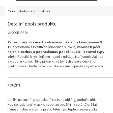
Popis
Hodnocení
Diskuze
Detailní popis produktu
VHODNÉ PRO:
Přírodní výživná mast s olivovým máslem a koenzymem Q
10
je vyrobená z kvalitních přírodních surovin,
vhodná k péči
nejen o suchou a popraskanou pokožku, ale i ostatní typy
pleti.
Pomáhá k rychlejšímu hojení a udržuje ji příjemně vláčnou
a v dobré kondici. Díky přídavku výživných olejů a českého
včelího vosku bude vaše pokožka krásně napnutá a vyživována.
___________________________________________________________
POUŽITÍ:
Ideální na suché, popraskané ruce, na obličej, podoční oblast,
kde se rády tvoří vrásky, nebo lze použít i na celé tělo. Stačí
nanést malou vrstvu na prsty, tělesným teplem se mastička