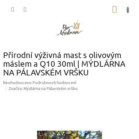
Přejít
NÁKUP
na
obsah
KOŠÍK
Přírodní výživná mast s olivovým
máslem a Q10 30ml | MÝDLÁRNA
NA PÁLAVSKÉM VRŠKU
Průměrné
Neohodnoceno
Podrobnosti hodnocení
hodnocení
Značka:
Mýdlárna na Pálavském vršku
produktu
je
0,0
z
5
hvězdiček.