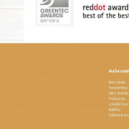
Z
á
p
a
t
Naše nab
í
Bez obalu
Kosmetika
EKO domác
Potraviny
Lokální tvo
Balíčky
Dárkové po