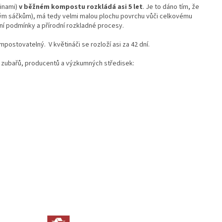
inami)
v běžném kompostu rozkládá asi 5 let
. Je to dáno tím, že
lným sáčkům), má tedy velmi malou plochu povrchu vůči celkovému
ní podmínky a přírodní rozkladné procesy.
mpostovatelný. V květináči se rozloží asi za 42 dní.
 zubařů, producentů a výzkumných středisek: