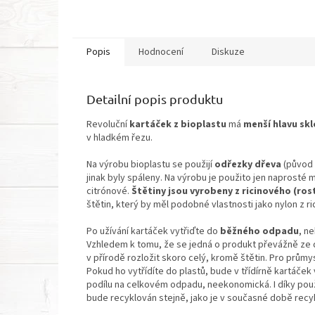
Popis
Hodnocení
Diskuze
Detailní popis produktu
Revoluční
kartáček z bioplastu
má
menší hlavu skl
v hladkém řezu.
Na výrobu bioplastu se použijí
odřezky dřeva
(původ 
jinak byly spáleny. Na výrobu je použito jen naprosté 
citrónové.
Štětiny jsou vyrobeny z ricinového (ros
štětin, který by měl podobné vlastnosti jako nylon z r
Po užívání kartáček vytřiďte do
běžného odpadu
, n
Vzhledem k tomu, že se jedná o produkt převážně ze 
v přírodě rozložit skoro celý, kromě štětin. Pro průmy
Pokud ho vytřídíte do plastů, bude v třídírně kartáček
podílu na celkovém odpadu, neekonomická. I díky použ
bude recyklován stejně, jako je v současné době recykl