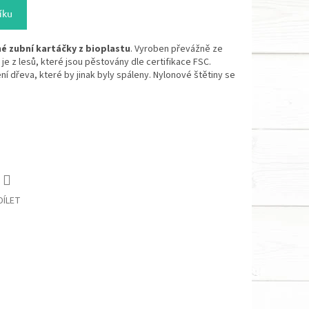
íku
né zubní kartáčky z bioplastu
. Vyroben převážně ze
e z lesů, které jsou pěstovány dle certifikace FSC.
ní dřeva, které by jinak byly spáleny. Nylonové štětiny se
DÍLET