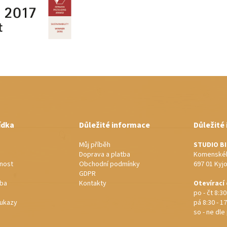
ídka
Důležité informace
Důležité
Můj příběh
STUDIO B
Doprava a platba
Komenskéh
nost
Obchodní podmínky
697 01 Kyj
GDPR
rba
Kontakty
Otevírací
po - čt 8:30
ukazy
pá 8:30 - 17
so - ne dl