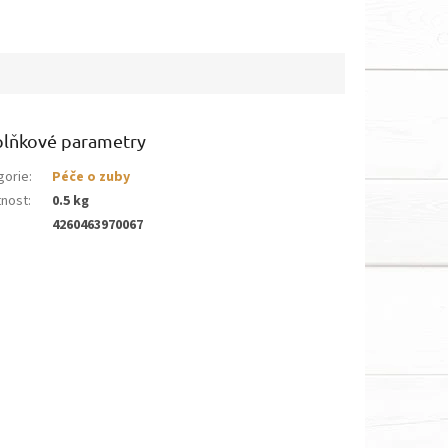
lňkové parametry
gorie
:
Péče o zuby
nost
:
0.5 kg
4260463970067