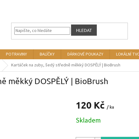
HLEDAT
POTRAVINY
BALÍČKY
DÁRKOVÉ POUKAZY
LOKÁLNÍ TV
Kartáček na zuby, šedý středně měkký DOSPĚLÝ | BioBrush
dně měkký DOSPĚLÝ | BioBrush
120 Kč
/ ks
Měrná
Skladem
cena: