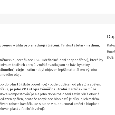
Dop
openou v úhlu pro snadnější čištění
. Tvrdost štětin -
medium
,
Kate
Hmot
EAN
:
Německo, certifikace FSC - udržitelné lesní hospodářství), které by
minimum fosilních zdrojů. Změkčovadla jsou na bázi kyseliny
tlinného) oleje
- zatím nebyl objeven lepší materiál pro výrobu
icinového oleje.
ebo do
plastů
(žluté popelnice) - bude oddělen od plastů a spálen.
dřeva,
je jeho CO2 stopa téměř neutrální
. Kartáček se může
slové kompostování je ale jeho doba rozložení zatím příliš dlouhá.
 vyřazen spálen, protože recyklace bioplastů je díky jejich malému
ívání tohoto kartáčku se situace v budoucnosti změní a bioplast
ován plast z fosilních zdrojů.