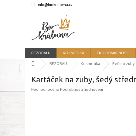
Přejít
info@biokralovna.cz
na
obsah
BEZOBALU
KOSMETIKA
EKO DOMÁCNOST
Domů
BEZOBALU
Kosmetika
Péče o zuby
Kartáček na zuby, šedý stře
Průměrné
Neohodnoceno
Podrobnosti hodnocení
hodnocení
produktu
je
0,0
z
5
hvězdiček.