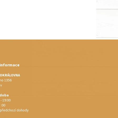
 informace
IOKRÁLOVNA
o 1356
ov
 doba
 - 19:00
 :00
e předchozí dohody