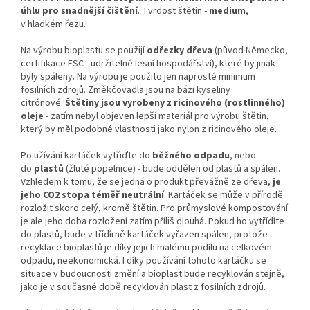
úhlu pro snadnější čištění
. Tvrdost štětin -
medium
,
v hladkém řezu.
Na výrobu bioplastu se použijí
odřezky dřeva
(původ Německo,
certifikace FSC - udržitelné lesní hospodářství), které by jinak
byly spáleny. Na výrobu je použito jen naprosté minimum
fosilních zdrojů. Změkčovadla jsou na bázi kyseliny
citrónové.
Štětiny jsou vyrobeny z ricinového (rostlinného)
oleje
- zatím nebyl objeven lepší materiál pro výrobu štětin,
který by měl podobné vlastnosti jako nylon z ricinového oleje.
Po užívání kartáček vytřiďte do
běžného odpadu
, nebo
do
plastů
(žluté popelnice) - bude oddělen od plastů a spálen.
Vzhledem k tomu, že se jedná o produkt převážně ze dřeva,
je
jeho CO2 stopa téměř neutrální
. Kartáček se může v přírodě
rozložit skoro celý, kromě štětin. Pro průmyslové kompostování
je ale jeho doba rozložení zatím příliš dlouhá. Pokud ho vytřídíte
do plastů, bude v třídírně kartáček vyřazen spálen, protože
recyklace bioplastů je díky jejich malému podílu na celkovém
odpadu, neekonomická. I díky používání tohoto kartáčku se
situace v budoucnosti změní a bioplast bude recyklován stejně,
jako je v současné době recyklován plast z fosilních zdrojů.