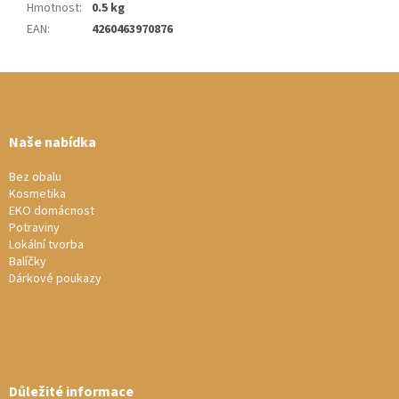
Hmotnost
:
0.5 kg
EAN
:
4260463970876
Z
á
p
a
Naše nabídka
t
í
Bez obalu
Kosmetika
EKO domácnost
Potraviny
Lokální tvorba
Balíčky
Dárkové poukazy
Důležité informace