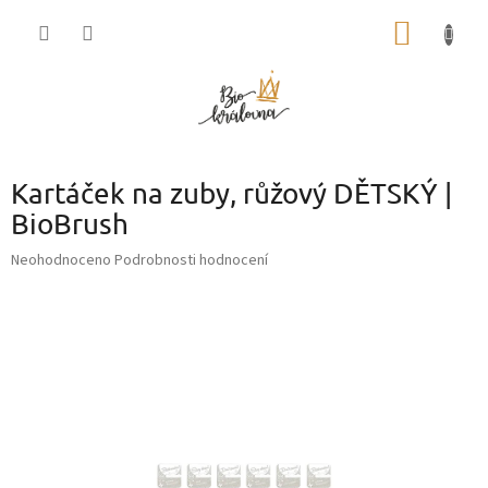
Přejít
NÁKUP
na
obsah
KOŠÍK
Kartáček na zuby, růžový DĚTSKÝ |
BioBrush
Průměrné
Neohodnoceno
Podrobnosti hodnocení
hodnocení
produktu
je
0,0
z
5
hvězdiček.