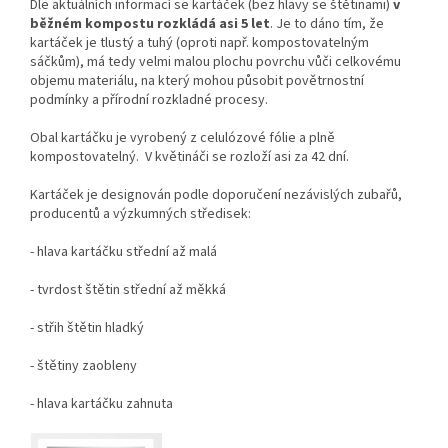
Dle aktuálních informací se kartáček (bez hlavy se štětinami)
v
běžném kompostu rozkládá asi 5 let
. Je to dáno tím, že
kartáček je tlustý a tuhý (oproti např. kompostovatelným
sáčkům), má tedy velmi malou plochu povrchu vůči celkovému
objemu materiálu, na který mohou působit povětrnostní
podmínky a přírodní rozkladné procesy.
Obal kartáčku je vyrobený z celulózové fólie a plně
kompostovatelný. V květináči se rozloží asi za 42 dní.
Kartáček je designován podle doporučení nezávislých zubařů,
producentů a výzkumných středisek:
- hlava kartáčku střední až malá
- tvrdost štětin střední až měkká
- střih štětin hladký
- štětiny zaobleny
- hlava kartáčku zahnuta