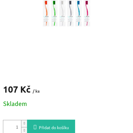
107 Kč
/ ks
Měrná
Skladem
cena:
Přidat do košíku