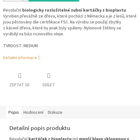
Revoluční
biologicky rozložitelné zubní kartáčky z bioplastu
.
Vyroben převážně ze dřeva, které pochází z Německa a je z lesů, které
jsou pěstovány dle certifikace FSC. Na výrobu se použijí zbytky
z kácení dřeva, které by jinak byly spáleny. Nylonové štětiny se
vyrábějí na bázi ricinového oleje.
TVRDOST: MEDIUM
Detailní informace
ZEPTAT SE
SDÍLET
Popis
Hodnocení
Diskuze
Detailní popis produktu
Revoluční
kartáček z bioplastu
má
menší hlavu sklopenou v